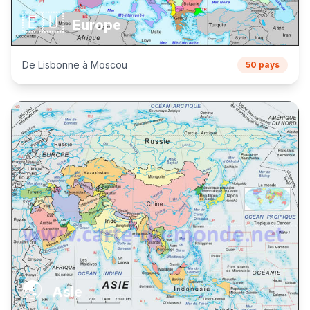
🇪🇺
Europe
De Lisbonne à Moscou
50 pays
🌏
Asie