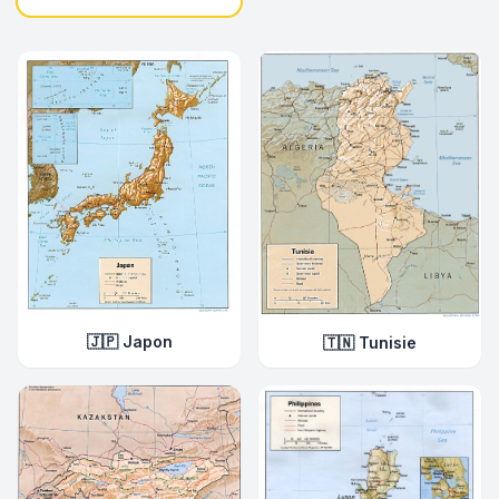
🇯🇵 Japon
🇹🇳 Tunisie