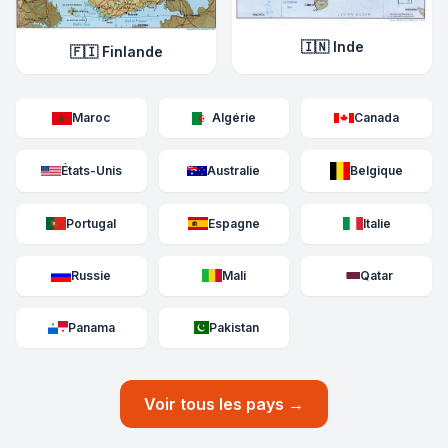
🇮🇳 Inde
🇫🇮 Finlande
Maroc
Algérie
Canada
États-Unis
Australie
Belgique
Portugal
Espagne
Italie
Russie
Mali
Qatar
Panama
Pakistan
Voir tous les pays →