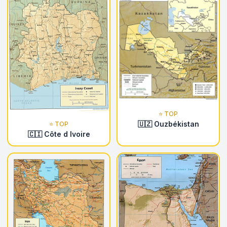
⭐ TOP
🇺🇿 Ouzbékistan
⭐ TOP
🇨🇮 Côte d Ivoire