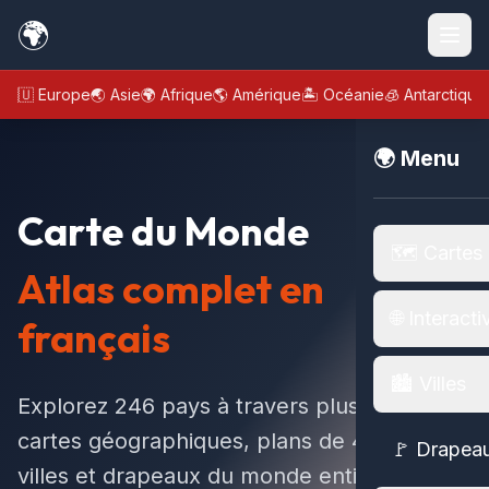
🌍
🇪🇺 Europe
🌏 Asie
🌍 Afrique
🌎 Amérique
🏝️ Océanie
🧊 Antarctique
🌍 Menu
Carte du Monde
🗺️ Cartes
Atlas complet en
🌐 Interacti
français
🏙️ Villes
Explorez 246 pays à travers plus de 2 368
cartes géographiques, plans de 4 179+
🚩 Drapea
villes et drapeaux du monde entier.