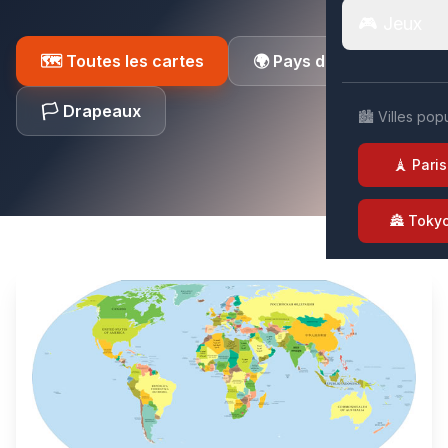
🎮 Jeux
🗺️ Toutes les cartes
🌍 Pays du monde
🏳️ Drapeaux
🏙️ Villes pop
🗼 Paris
🏯 Toky