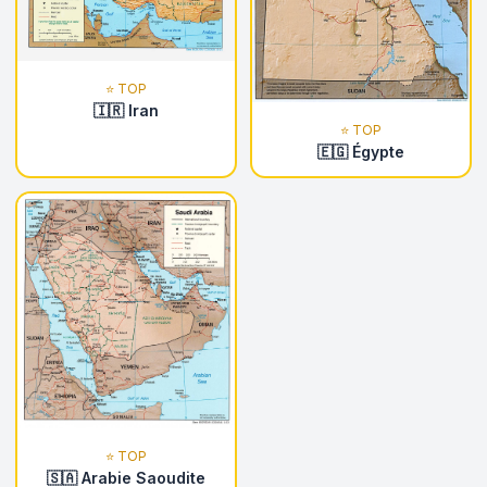
⭐ TOP
🇮🇷 Iran
⭐ TOP
🇪🇬 Égypte
⭐ TOP
🇸🇦 Arabie Saoudite