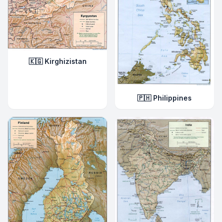
🇰🇬 Kirghizistan
🇵🇭 Philippines