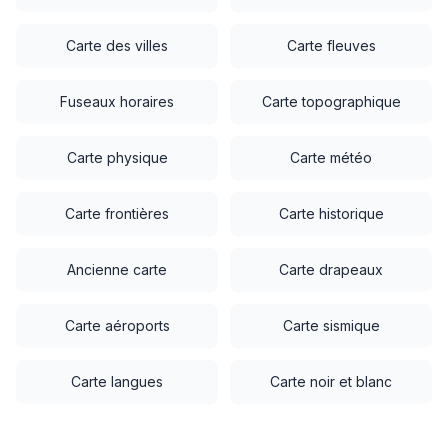
Ouganda
Réunion
Qatar
Singapour
Carte des villes
Carte fleuves
Rwanda
Sénégal
Sri Lanka
Syrie
Somalie
Soudan
Fuseaux horaires
Carte topographique
Tadjikistan
Thaïlande
Tanzanie
Tchad
Turkménistan
Vietnam
Carte physique
Carte météo
Togo
Tunisie
Yémen
Zambie
Zimbabwe
Carte frontières
Carte historique
Ancienne carte
Carte drapeaux
Carte aéroports
Carte sismique
Carte langues
Carte noir et blanc