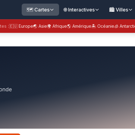
🗺️ Cartes
🌐 Interactives
🏙️ Villes
tes :
🇪🇺 Europe
🌏 Asie
🌍 Afrique
🌎 Amérique
🏝️ Océanie
🧊 Antarct
monde