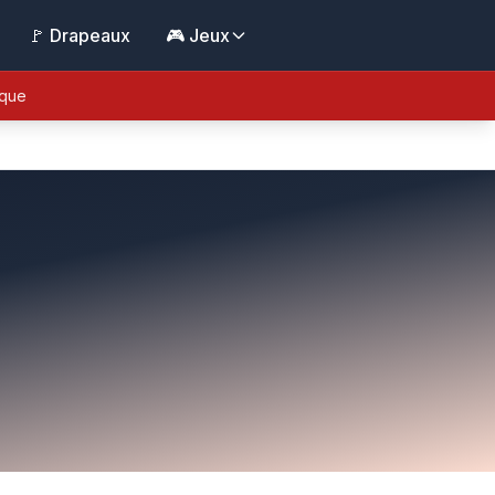
🚩 Drapeaux
🎮 Jeux
ique