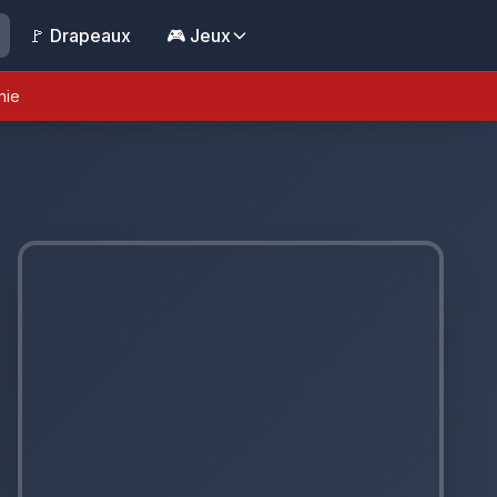
🚩 Drapeaux
🎮 Jeux
nie