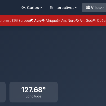
🗺️ Cartes
🌐 Interactives
🏙️ Villes
plorer :
🇪🇺 Europe
🌏 Asie
🌍 Afrique
🗽 Am. Nord
🌎 Am. Sud
🏝️ Océa
127.68°
Longitude