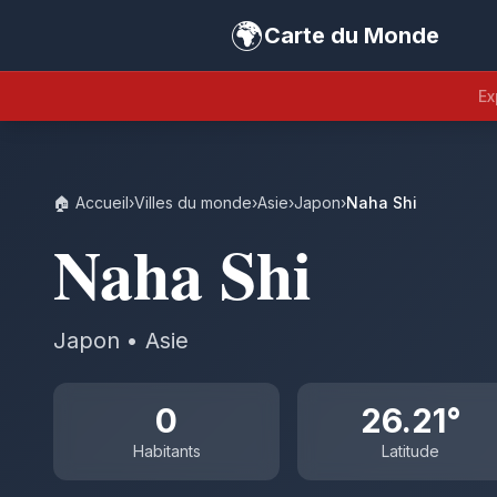
🌍
Carte du Monde
Ex
🏠 Accueil
›
Villes du monde
›
Asie
›
Japon
›
Naha Shi
Naha Shi
Japon • Asie
0
26.21°
Habitants
Latitude