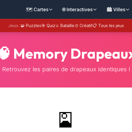
🗺️ Cartes
🌐 Interactives
🏙️ Villes
Jeux :
🧩 Puzzles
🎯 Quiz
⚔️ Bataille
🎨 Créatif
📋 Tous les jeux
🧠 Memory Drapeau
Retrouvez les paires de drapeaux identiques !
🎴