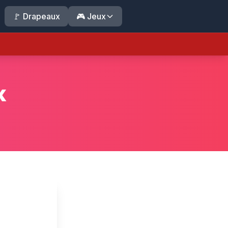
🚩 Drapeaux
🎮 Jeux
x