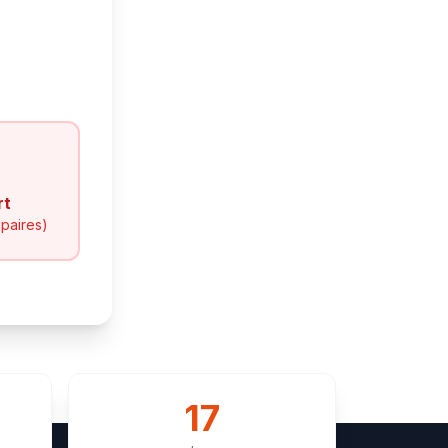
rt
 paires)
17