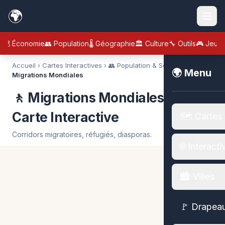
🌍
💰 Économie
👥 Population
🌡️ Géographie
🏛️ Culture
🔧 Outils
🎮 Jeux
Accueil
›
Cartes Interactives
›
👥 Population & Société
›
🚶
🌍 Menu
Migrations Mondiales
🚶 Migrations Mondiales —
Carte Interactive
🗺️ Cartes
Corridors migratoires, réfugiés, diasporas.
🌐 Interacti
🏙️ Villes
🚩 Drapea