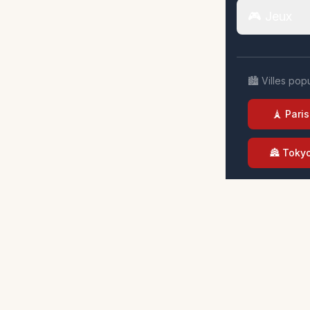
🎮 Jeux
🏙️ Villes pop
🗼 Paris
🏯 Toky