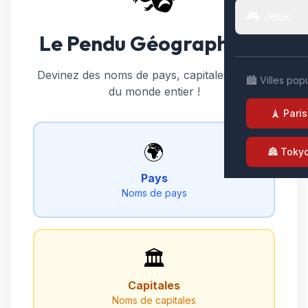
🎮 Jeux
Le Pendu Géographique
Devinez des noms de pays, capitales et villes
🏙️ Villes pop
du monde entier !
🗼 Paris
🌍
🏯 Toky
Pays
Noms de pays
🏛️
Capitales
Noms de capitales