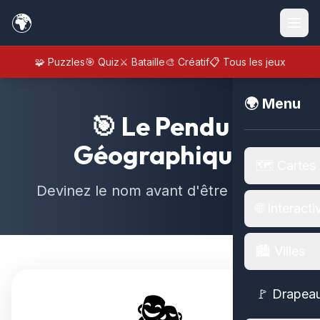
🌍
🧩 Puzzles
🎯 Quiz
⚔️ Bataille
🎨 Créatif
📋 Tous les jeux
🌍 Menu
🎯 Le Pendu
Géographique
🗺️ Cartes
Devinez le nom avant d'être pendu !
🌐 Interacti
🏙️ Villes
🚩 Drapea
🎭