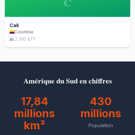
C
Cali
Colombie
👥 2 392 877
Amérique du Sud en chiffres
17,84
430
millions
millions
km²
Population