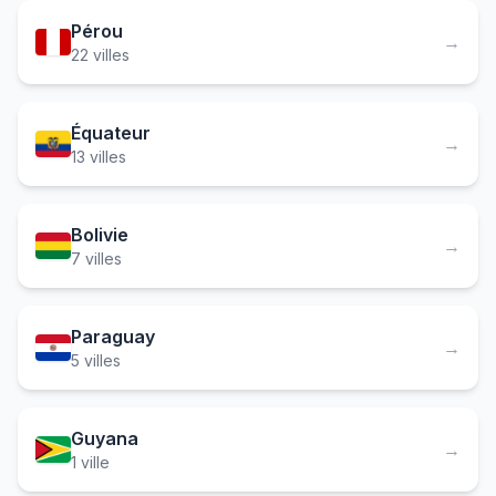
Pérou
→
22 villes
Équateur
→
13 villes
Bolivie
→
7 villes
Paraguay
→
5 villes
Guyana
→
1 ville