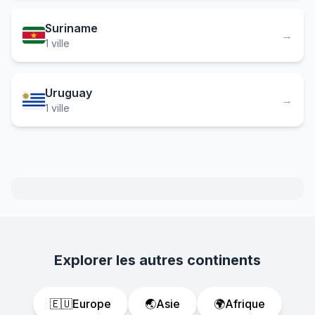
Suriname
→
1 ville
Uruguay
→
1 ville
Explorer les autres continents
🇪🇺
Europe
🌏
Asie
🌍
Afrique