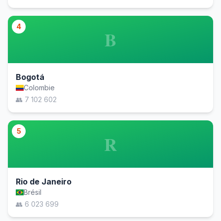
4
B
Bogotá
Colombie
👥 7 102 602
5
R
Rio de Janeiro
Brésil
👥 6 023 699