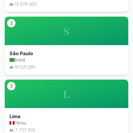
👥 13 076 300
2
S
São Paulo
Brésil
👥 10 021 295
3
L
Lima
Pérou
👥 7 737 002