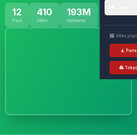
🎮 Jeux
12
410
193M
Pays
Villes
Habitants
🏙️ Villes pop
🗼 Paris
🏯 Toky