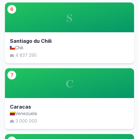
6
S
Santiago du Chili
Chili
👥 4 837 295
7
C
Caracas
Venezuela
👥 3 000 000