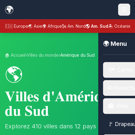
🌍
🇪🇺 Europe
🌏 Asie
🌍 Afrique
🗽 Am. Nord
🌎 Am. Sud
🏝️ Océanie
🌍 Menu
🏠 Accueil
›
Villes du monde
›
Amérique du Sud
🌎
🗺️ Cartes
🌐 Interacti
Villes d'Amérique
du Sud
🏙️ Villes
🚩 Drapea
Explorez 410 villes dans 12 pays