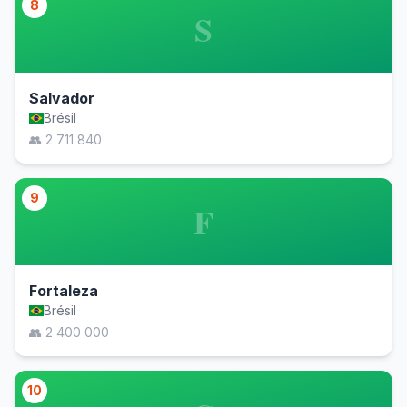
8
S
Salvador
Brésil
👥 2 711 840
9
F
Fortaleza
Brésil
👥 2 400 000
10