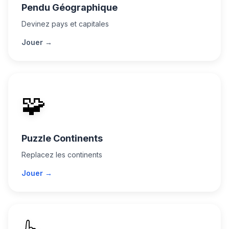
Pendu Géographique
Devinez pays et capitales
Jouer →
🧩
Puzzle Continents
Replacez les continents
Jouer →