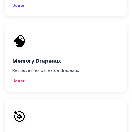
Jouer →
🧠
Memory Drapeaux
Retrouvez les paires de drapeaux
Jouer →
🎯