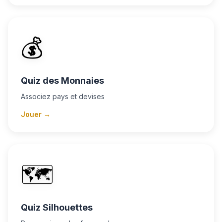
💰
Quiz des Monnaies
Associez pays et devises
Jouer →
🗺️
Quiz Silhouettes