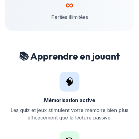
∞
Parties illimitées
📚 Apprendre en jouant
🧠
Mémorisation active
Les quiz et jeux stimulent votre mémoire bien plus
efficacement que la lecture passive.