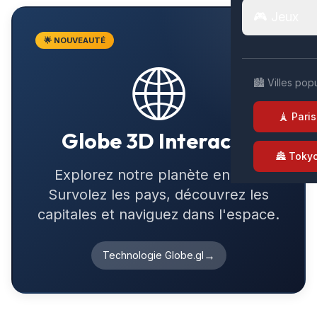
🎮 Jeux
🌟 NOUVEAUTÉ
🌐
🏙️ Villes pop
🗼 Paris
Globe 3D Interactif
🏯 Toky
Explorez notre planète en 3D !
Survolez les pays, découvrez les
capitales et naviguez dans l'espace.
→
Technologie Globe.gl