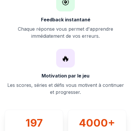
🎯
Feedback instantané
Chaque réponse vous permet d'apprendre
immédiatement de vos erreurs.
🔥
Motivation par le jeu
Les scores, séries et défis vous motivent à continuer
et progresser.
197
4000+