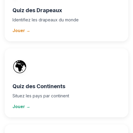
Quiz des Drapeaux
Identifiez les drapeaux du monde
Jouer →
🌍
Quiz des Continents
Situez les pays par continent
Jouer →