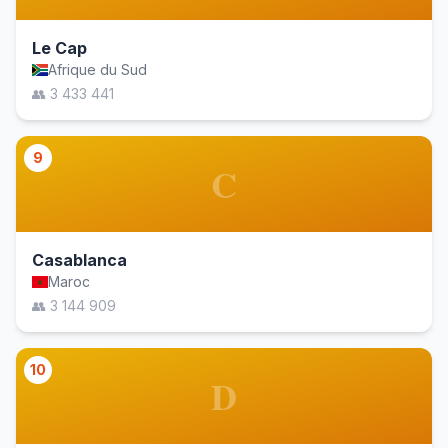
Le Cap
Afrique du Sud
👥 3 433 441
9
C
Casablanca
Maroc
👥 3 144 909
10
D