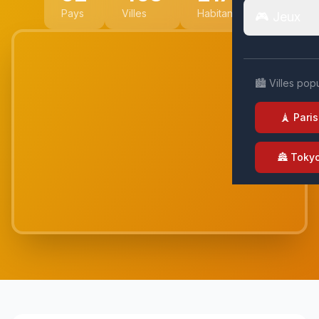
Pays
Villes
Habitants
🎮 Jeux
🏙️ Villes pop
🗼 Paris
🏯 Toky