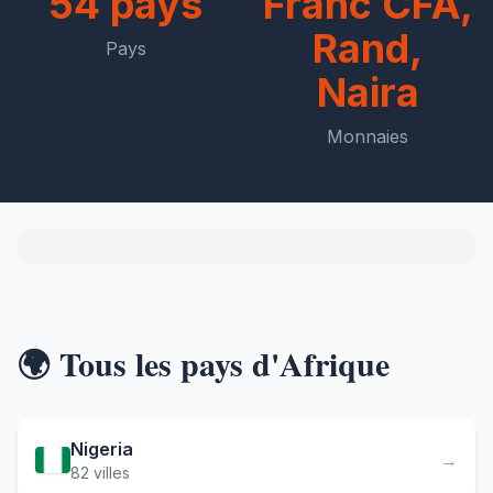
54 pays
Franc CFA,
Rand,
Pays
Naira
Monnaies
🌍 Tous les pays d'Afrique
Nigeria
→
82 villes