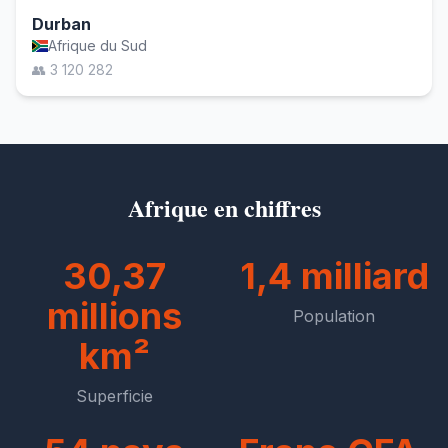
Durban
Afrique du Sud
👥 3 120 282
Afrique en chiffres
30,37
1,4 milliard
millions
Population
km²
Superficie