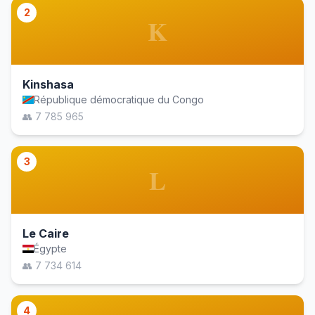
2
K
Kinshasa
République démocratique du Congo
👥 7 785 965
3
L
Le Caire
Égypte
👥 7 734 614
4