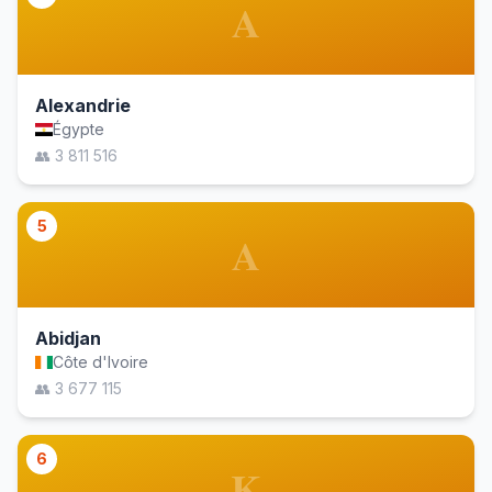
A
Alexandrie
Égypte
👥 3 811 516
5
A
Abidjan
Côte d'Ivoire
👥 3 677 115
6
K