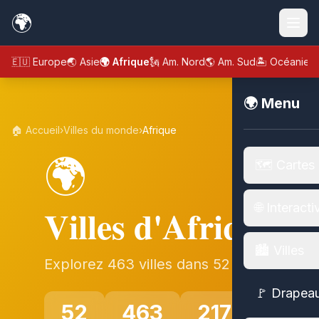
🌍
🇪🇺 Europe
🌏 Asie
🌍 Afrique
🗽 Am. Nord
🌎 Am. Sud
🏝️ Océanie
🌍 Menu
🏠 Accueil
›
Villes du monde
›
Afrique
🌍
🗺️ Cartes
🌐 Interacti
Villes d'Afrique
🏙️ Villes
Explorez 463 villes dans 52 pays
🚩 Drapea
52
463
217M