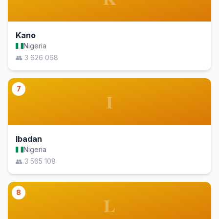
Kano
Nigeria
👥 3 626 068
7
I
Ibadan
Nigeria
👥 3 565 108
8
L