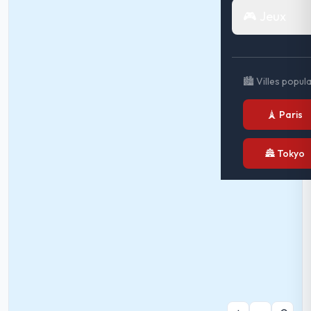
🎮 Jeux
🏙️ Villes popul
🗼 Paris
🏯 Tokyo