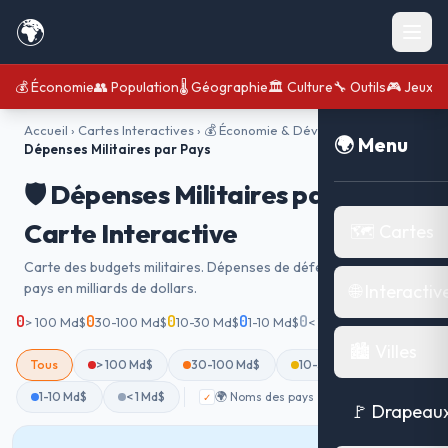
🌍
💰 Économie
👥 Population
🌡️ Géographie
🏛️ Culture
🔧 Outils
🎮 Jeux
Accueil
›
Cartes Interactives
›
💰 Économie & Développement
›
🛡️
🌍 Menu
Dépenses Militaires par Pays
🛡️ Dépenses Militaires par Pays —
Carte Interactive
🗺️ Cartes
Carte des budgets militaires. Dépenses de défense de chaque
pays en milliards de dollars.
🌐 Interactiv
0
0
0
0
0
0
> 100 Md$
30-100 Md$
10-30 Md$
1-10 Md$
< 1 Md$
affichés
🏙️ Villes
Tous
> 100 Md$
30-100 Md$
10-30 Md$
1-10 Md$
< 1 Md$
🌍 Noms des pays
✓
🚩 Drapeau