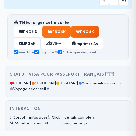
+
−
⟲
📥 Télécharger cette carte
📷
🖼️
💎
PNG HD
PNG 4K
PNG 8K
📷
📐
🖨️
JPG 4K
SVG ∞
Imprimer A4
Avec titre
Filigrane ©
Anti-copie diagonal
STATUT VISA POUR PASSEPORT FRANÇAIS 🇫🇷
> 100 Md$
30-100 Md$
10-30 Md$
Visa consulaire requis
Voyage déconseillé
INTERACTION
🖱️ Survol = infos pays
👆 Click = détails complets
🔍 Molette = zoom
⌨️ ← → = naviguer pays