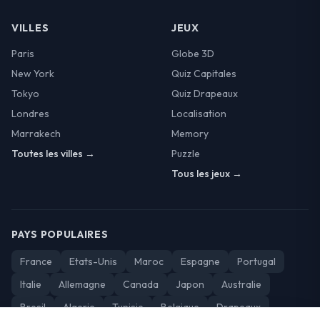
VILLES
JEUX
Paris
Globe 3D
New York
Quiz Capitales
Tokyo
Quiz Drapeaux
Londres
Localisation
Marrakech
Memory
Toutes les villes →
Puzzle
Tous les jeux →
PAYS POPULAIRES
France
Etats-Unis
Maroc
Espagne
Portugal
Italie
Allemagne
Canada
Japon
Australie
Bresil
Algerie
Tunisie
Belgique
Drapeaux