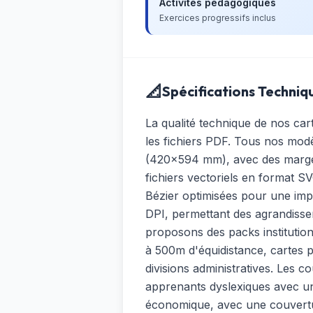
Activités pédagogiques
Exercices progressifs inclus
📐
Spécifications Techniq
La qualité technique de nos ca
les fichiers PDF. Tous nos mo
(420×594 mm), avec des marges
fichiers vectoriels en format S
Bézier optimisées pour une impr
DPI, permettant des agrandisse
proposons des packs institution
à 500m d'équidistance, cartes po
divisions administratives. Les 
apprenants dyslexiques avec un
économique, avec une couvertur