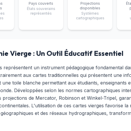
ns
Pays couverts
Projections
Ét
s
disponibles
États souverains
ges
représentés
Systèmes
es
cartographiques
ie Vierge : Un Outil Éducatif Essentiel
s représentent un instrument pédagogique fondamental dan
airement aux cartes traditionnelles qui présentent une inf
 une toile blanche permettant aux étudiants, enseignants e
 monde. Développées selon les normes cartographiques inte
 projections de Mercator, Robinson et Winkel-Tripel, garan
ntinentales. L'utilisation de ces cartes vierges favorise la
efs géographiques et des réseaux hydrographiques, transform