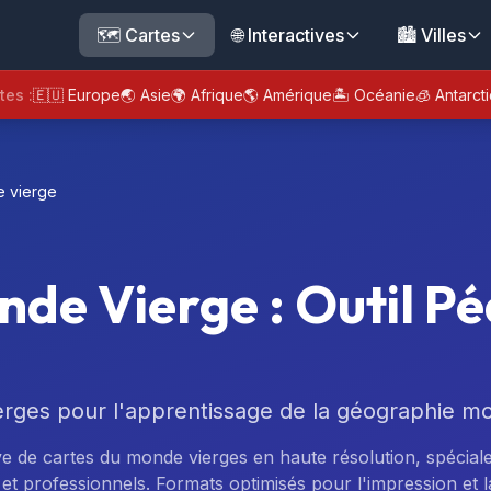
🗺️ Cartes
🌐 Interactives
🏙️ Villes
tes :
🇪🇺 Europe
🌏 Asie
🌍 Afrique
🌎 Amérique
🏝️ Océanie
🧊 Antarct
e vierge
nde Vierge : Outil P
rges pour l'apprentissage de la géographie mo
ve de cartes du monde vierges en haute résolution, spécia
et professionnels. Formats optimisés pour l'impression et l