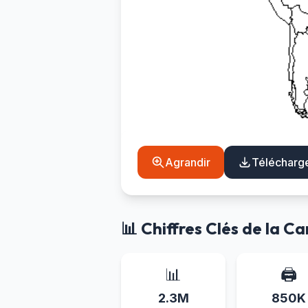
Agrandir
Télécharg
📊 Chiffres Clés de la C
📊
🖨️
2.3M
850K