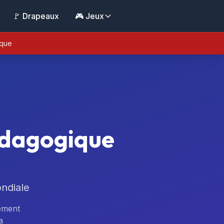
🚩 Drapeaux
🎮 Jeux
ique
édagogique
ndiale
lement
a