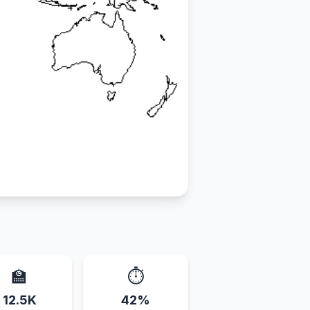
🏫
⏱️
12.5K
42%