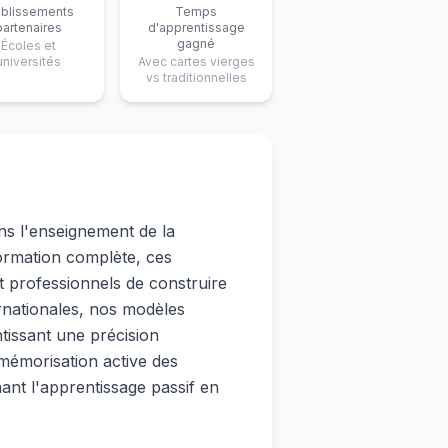
ablissements
Temps
partenaires
d'apprentissage
gagné
Écoles et
universités
Avec cartes vierges
vs traditionnelles
s l'enseignement de la
ormation complète, ces
t professionnels de construire
rnationales, nos modèles
tissant une précision
 mémorisation active des
ant l'apprentissage passif en