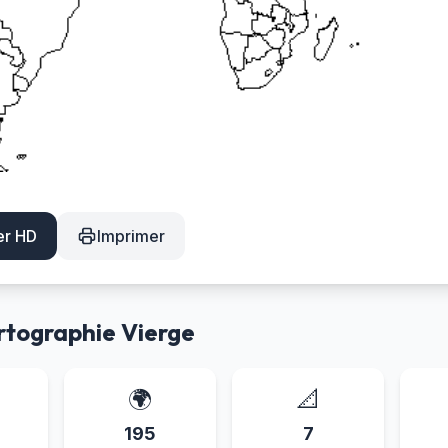
er HD
Imprimer
artographie Vierge
🌍
📐
195
7