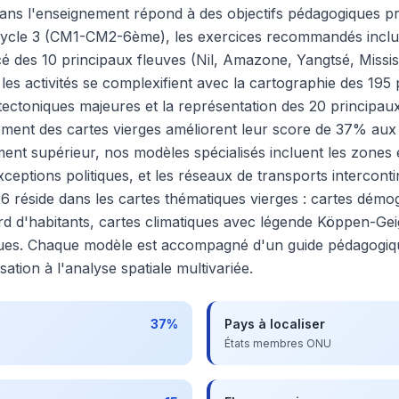
 dans l'enseignement répond à des objectifs pédagogiques pré
 cycle 3 (CM1-CM2-6ème), les exercices recommandés incluen
é des 10 principaux fleuves (Nil, Amazone, Yangtsé, Mississip
 les activités se complexifient avec la cartographie des 19
tectoniques majeures et la représentation des 20 principau
rement des cartes vierges améliorent leur score de 37% aux t
ent supérieur, nos modèles spécialisés incluent les zones
xceptions politiques, et les réseaux de transports intercon
6 réside dans les cartes thématiques vierges : cartes dém
iard d'habitants, cartes climatiques avec légende Köppen-Gei
ques. Chaque modèle est accompagné d'un guide pédagogique 
sation à l'analyse spatiale multivariée.
37%
Pays à localiser
États membres ONU