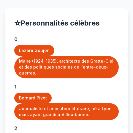
⭐
Personnalités célèbres
0
Lazare Goujon
Maire (1924-1935), architecte des Gratte-Ciel
et des politiques sociales de l'entre-deux-
guerres.
1
Bernard Pivot
Journaliste et animateur littéraire, né à Lyon
mais ayant grandi à Villeurbanne.
2