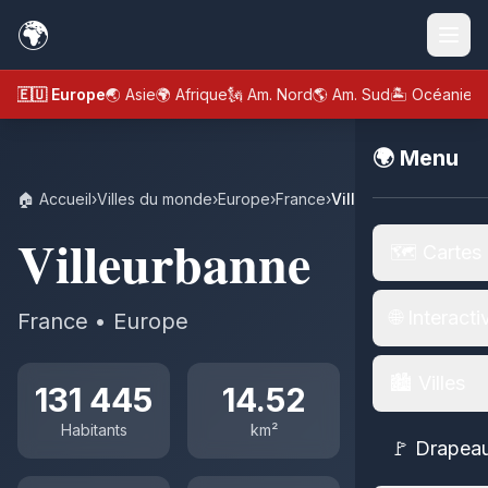
🌍
🇪🇺 Europe
🌏 Asie
🌍 Afrique
🗽 Am. Nord
🌎 Am. Sud
🏝️ Océanie
🌍 Menu
🏠 Accueil
›
Villes du monde
›
Europe
›
France
›
Villeurbanne
Villeurbanne
🗺️ Cartes
🌐 Interacti
France • Europe
🏙️ Villes
131 445
14.52
Habitants
km²
🚩 Drapea