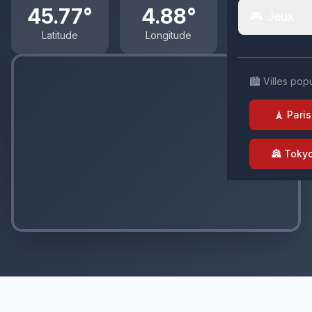
45.77°
4.88°
🎮 Jeux
Latitude
Longitude
🏙️ Villes pop
🗼 Paris
🏯 Toky