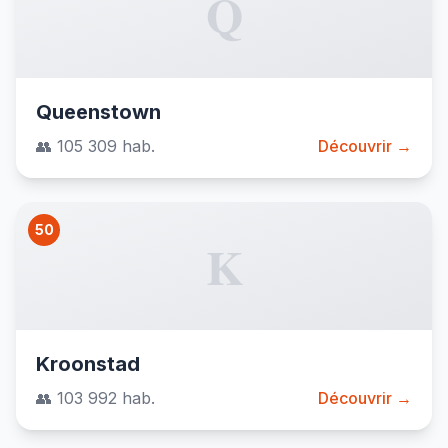
Q
Queenstown
👥 105 309 hab.
Découvrir →
50
K
Kroonstad
👥 103 992 hab.
Découvrir →