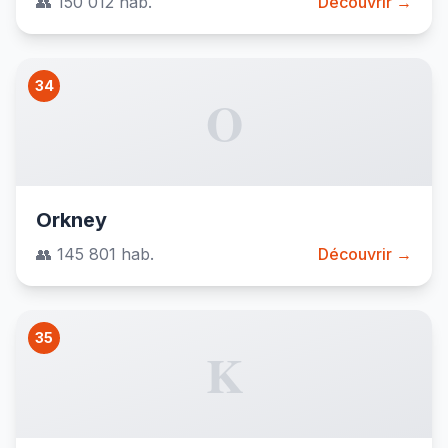
👥 150 012 hab.
Découvrir →
34
O
Orkney
👥 145 801 hab.
Découvrir →
35
K