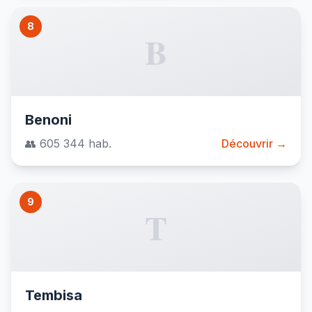
8
B
Benoni
👥 605 344 hab.
Découvrir →
9
T
Tembisa