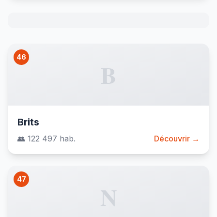
46
B
Brits
👥 122 497 hab.
Découvrir →
47
N