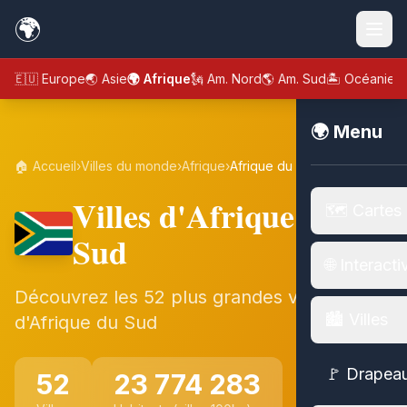
🌍
🇪🇺 Europe
🌏 Asie
🌍 Afrique
🗽 Am. Nord
🌎 Am. Sud
🏝️ Océanie
🌍 Menu
🏠 Accueil
›
Villes du monde
›
Afrique
›
Afrique du Sud
Villes d'Afrique du
🗺️ Cartes
Sud
🌐 Interacti
Découvrez les 52 plus grandes villes
🏙️ Villes
d'Afrique du Sud
🚩 Drapea
52
23 774 283