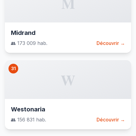
M
Midrand
👥 173 009 hab.
Découvrir →
31
W
Westonaria
👥 156 831 hab.
Découvrir →