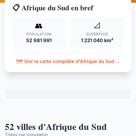
📋 Afrique du Sud en bref
👥
📐
POPULATION
SUPERFICIE
52 981 991
1 221 040 km²
🗺️ Voir la carte complète d'Afrique du Sud →
52 villes d'Afrique du Sud
Triées par population