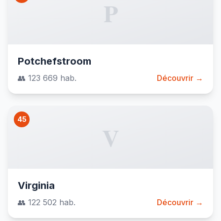
P
Potchefstroom
👥 123 669 hab.
Découvrir →
45
V
Virginia
👥 122 502 hab.
Découvrir →