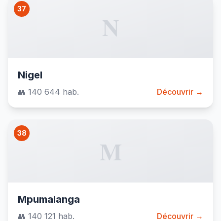
37
N
Nigel
👥 140 644 hab.
Découvrir →
38
M
Mpumalanga
👥 140 121 hab.
Découvrir →