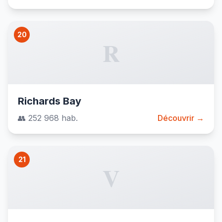
20
R
Richards Bay
👥 252 968 hab.
Découvrir →
21
V