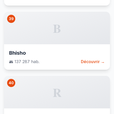
39
B
Bhisho
👥 137 287 hab.
Découvrir →
40
R