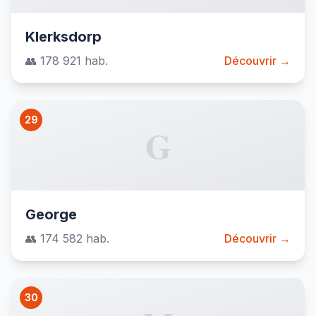
Klerksdorp
👥 178 921 hab.
Découvrir →
29
G
George
👥 174 582 hab.
Découvrir →
30