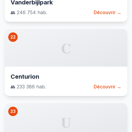
Vanderbijlpark
👥 246 754 hab.
Découvrir →
22
C
Centurion
👥 233 386 hab.
Découvrir →
23
U