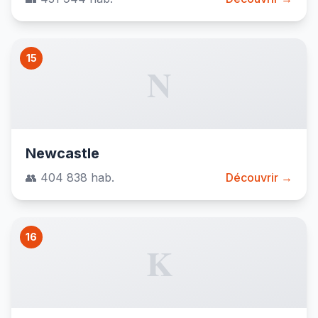
15
N
Newcastle
👥 404 838 hab.
Découvrir →
16
K