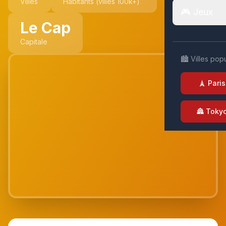
Villes
Habitants (villes 100k+)
🎮 Jeux
Le Cap
Capitale
🏙️ Villes pop
🗼 Paris
🏯 Toky