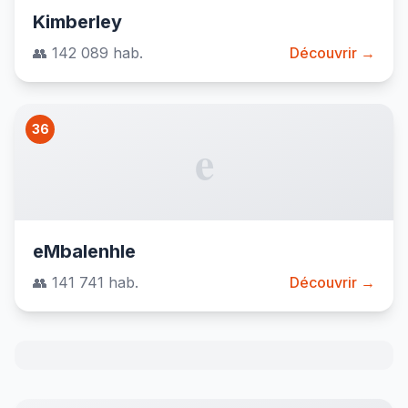
Kimberley
👥 142 089 hab.
Découvrir →
36
e
eMbalenhle
👥 141 741 hab.
Découvrir →