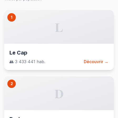
1
L
Le Cap
👥 3 433 441 hab.
Découvrir →
2
D