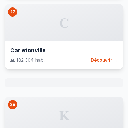
27
C
Carletonville
👥 182 304 hab.
Découvrir →
28
K