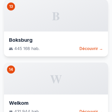
13
B
Boksburg
👥 445 168 hab.
Découvrir →
14
W
Welkom
👥 431 944 hab.
Découvrir →