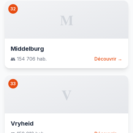
32
M
Middelburg
👥 154 706 hab.
Découvrir →
33
V
Vryheid