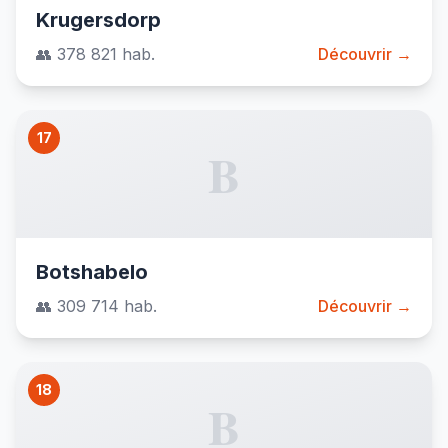
Krugersdorp
👥 378 821 hab.
Découvrir →
17
B
Botshabelo
👥 309 714 hab.
Découvrir →
18
B