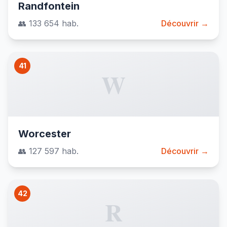
Randfontein
👥 133 654 hab.
Découvrir →
41
W
Worcester
👥 127 597 hab.
Découvrir →
42
R