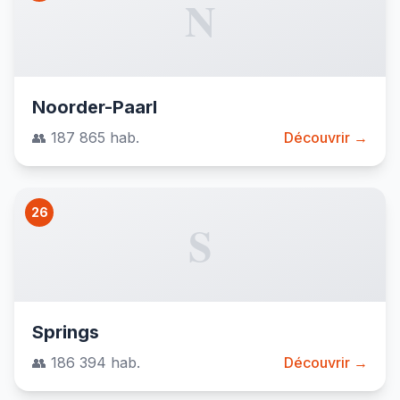
N
Noorder-Paarl
👥 187 865 hab.
Découvrir →
26
S
Springs
👥 186 394 hab.
Découvrir →