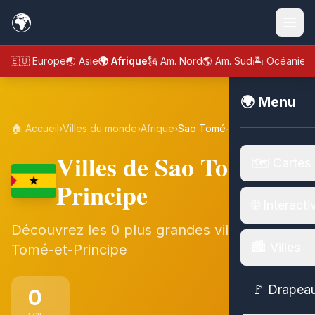
🌍
🇪🇺 Europe
🌏 Asie
🌍 Afrique
🗽 Am. Nord
🌎 Am. Sud
🏝️ Océanie
🌍 Menu
🏠 Accueil
›
Villes du monde
›
Afrique
›
Sao Tomé-et-Principe
Villes de Sao Tomé-et-
🗺️ Cartes
Principe
🌐 Interacti
Découvrez les 0 plus grandes villes de Sao
🏙️ Villes
Tomé-et-Principe
🚩 Drapea
0