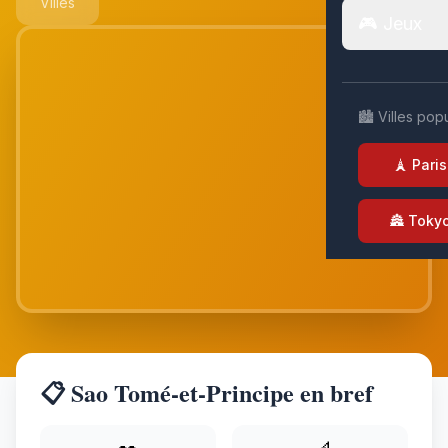
Villes
🎮 Jeux
🏙️ Villes pop
🗼 Paris
🏯 Toky
📋 Sao Tomé-et-Principe en bref