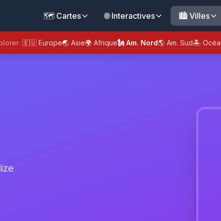
🗺️ Cartes
🌐 Interactives
🏙️ Villes
plorer :
🇪🇺 Europe
🌏 Asie
🌍 Afrique
🗽 Am. Nord
🌎 Am. Sud
🏝️ Océa
ize