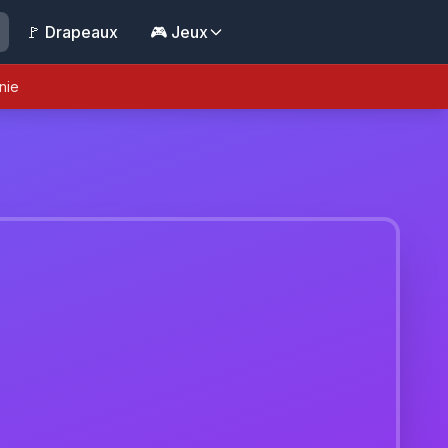
🚩 Drapeaux
🎮 Jeux
nie