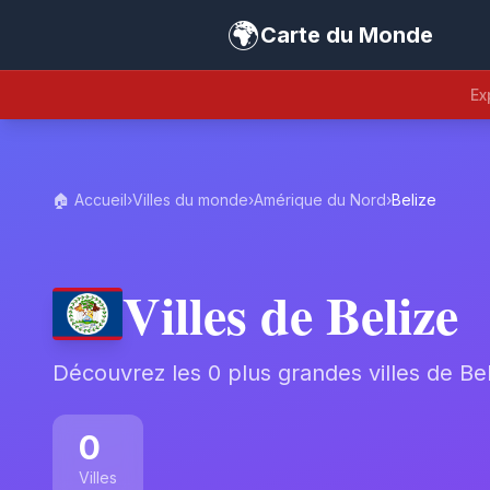
🌍
Carte du Monde
Ex
🏠 Accueil
›
Villes du monde
›
Amérique du Nord
›
Belize
Villes de Belize
Découvrez les 0 plus grandes villes de Bel
0
Villes