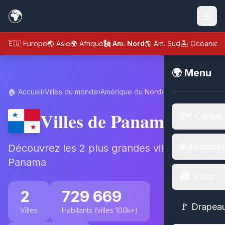
🌍
🇪🇺 Europe
🌏 Asie
🌍 Afrique
🗽 Am. Nord
🌎 Am. Sud
🏝️ Océanie
🌍 Menu
🏠 Accueil
›
Villes du monde
›
Amérique du Nord
›
Panama
Villes de Panama
🗺️ Cartes
🌐 Interacti
Découvrez les 2 plus grandes villes de
Panama
🏙️ Villes
2
729 669
🚩 Drapea
Villes
Habitants (villes 100k+)