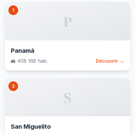
1
P
Panamá
👥 408 168 hab.
Découvrir →
2
S
San Miguelito