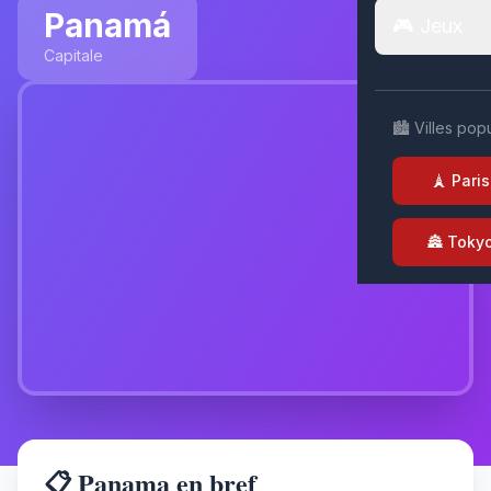
Panamá
🎮 Jeux
Capitale
🏙️ Villes pop
🗼 Paris
🏯 Toky
📋 Panama en bref