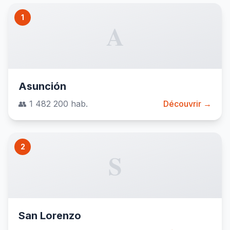
1
A
Asunción
👥 1 482 200 hab.
Découvrir →
2
S
San Lorenzo