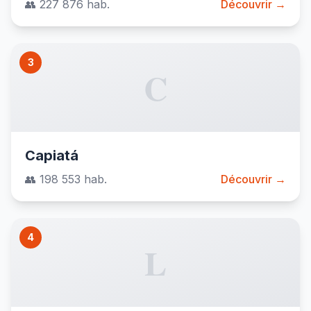
👥 227 876 hab.
Découvrir →
3
C
Capiatá
👥 198 553 hab.
Découvrir →
4
L