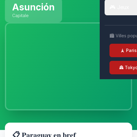
Asunción
🎮 Jeux
Capitale
🏙️ Villes pop
🗼 Paris
🏯 Toky
📋 Paraguay en bref