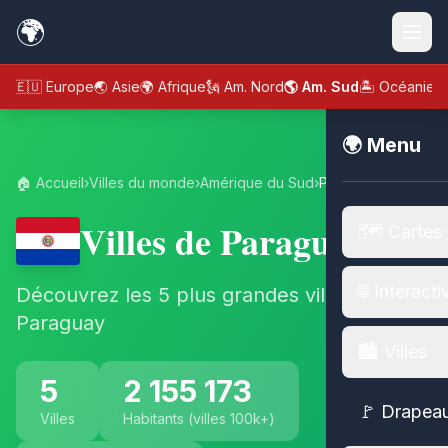
🌍
🇪🇺 Europe
🌏 Asie
🌍 Afrique
🗽 Am. Nord
🌎 Am. Sud
🏝️ Océanie
🌍 Menu
🏠 Accueil
›
Villes du monde
›
Amérique du Sud
›
Paraguay
Villes de Paraguay
🗺️ Cartes
🌐 Interacti
Découvrez les 5 plus grandes villes de
Paraguay
🏙️ Villes
5
2 155 173
🚩 Drapea
Villes
Habitants (villes 100k+)