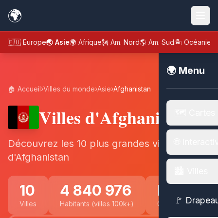
🌍
🇪🇺 Europe
🌏 Asie
🌍 Afrique
🗽 Am. Nord
🌎 Am. Sud
🏝️ Océanie
🌍 Menu
🏠 Accueil
›
Villes du monde
›
Asie
›
Afghanistan
Villes d'Afghanistan
🗺️ Cartes
🌐 Interacti
Découvrez les 10 plus grandes villes
d'Afghanistan
🏙️ Villes
10
4 840 976
Kabul
🚩 Drapea
Villes
Habitants (villes 100k+)
Capitale