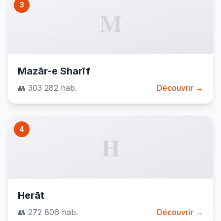
3
M
Mazār-e Sharīf
👥 303 282 hab.
Découvrir →
4
H
Herāt
👥 272 806 hab.
Découvrir →