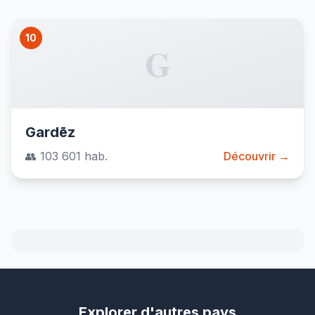
10
G
Gardēz
👥 103 601 hab.
Découvrir →
Explorer d'autres pays