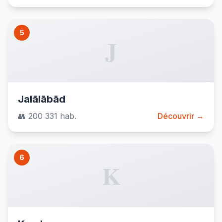
5
J
Jalālābād
👥 200 331 hab.
Découvrir →
6
K