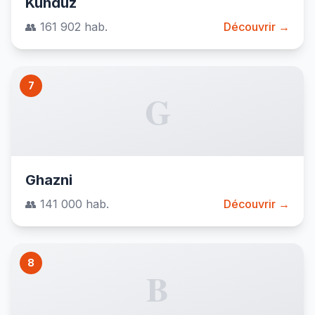
Kunduz
👥 161 902 hab.
Découvrir →
7
G
Ghazni
👥 141 000 hab.
Découvrir →
8
B