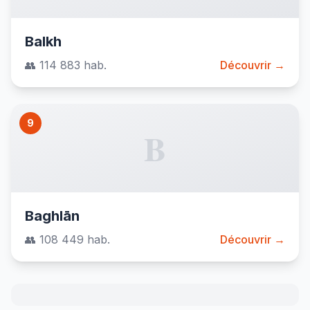
Balkh
👥 114 883 hab.
Découvrir →
9
B
Baghlān
👥 108 449 hab.
Découvrir →