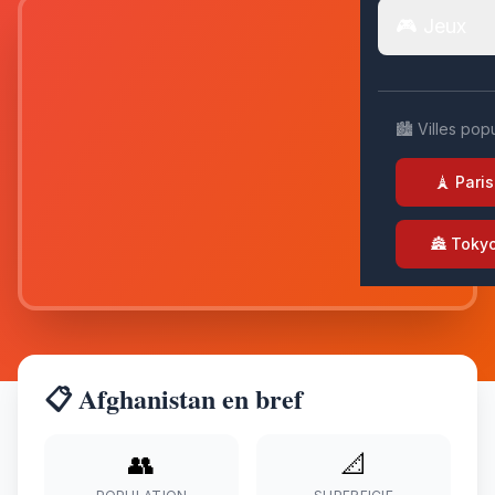
🎮 Jeux
🏙️ Villes pop
🗼 Paris
🏯 Toky
📋 Afghanistan en bref
👥
📐