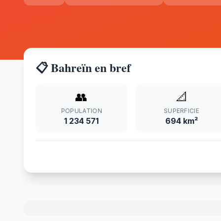
📋 Bahreïn en bref
👥
📐
POPULATION
SUPERFICIE
1 234 571
694 km²