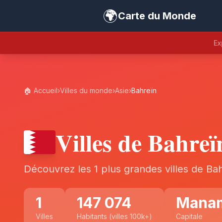
🌍
Carte du Monde
Ex
🏠 Accueil
›
Villes du monde
›
Asie
›
Bahreïn
Villes de Bahreï
Découvrez les 1 plus grandes villes de Ba
1
147 074
Mana
Villes
Habitants (villes 100k+)
Capitale