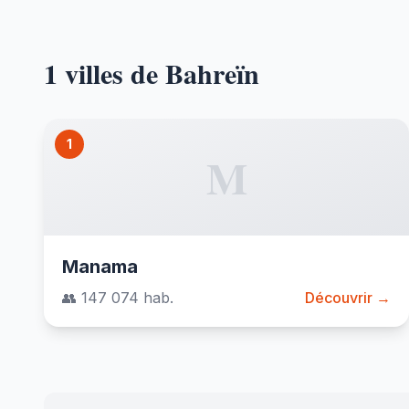
1 villes de Bahreïn
1
M
Manama
👥 147 074 hab.
Découvrir →