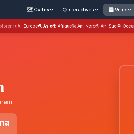
🗺️ Cartes
🌐 Interactives
🏙️ Villes
plorer :
🇪🇺 Europe
🌏 Asie
🌍 Afrique
🗽 Am. Nord
🌎 Am. Sud
🏝️ Océa
n
hreïn
ma