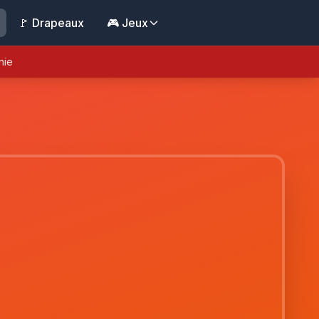
🚩 Drapeaux
🎮 Jeux
nie