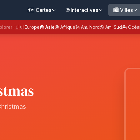
🗺️ Cartes
🌐 Interactives
🏙️ Villes
plorer :
🇪🇺 Europe
🌏 Asie
🌍 Afrique
🗽 Am. Nord
🌎 Am. Sud
🏝️ Océa
istmas
Christmas