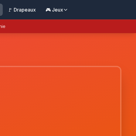
🚩 Drapeaux
🎮 Jeux
nie