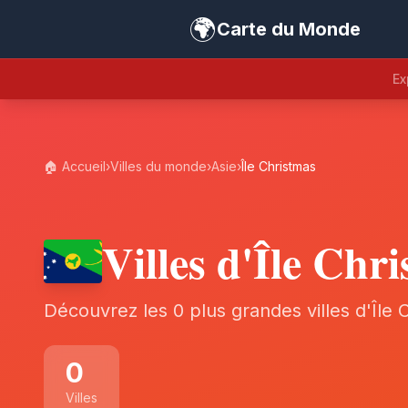
🌍
Carte du Monde
Ex
🏠 Accueil
›
Villes du monde
›
Asie
›
Île Christmas
Villes d'Île Chr
Découvrez les 0 plus grandes villes d'Île 
0
Villes