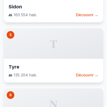
Sidon
👥 163 554 hab.
Découvrir →
5
T
Tyre
👥 135 204 hab.
Découvrir →
6
N