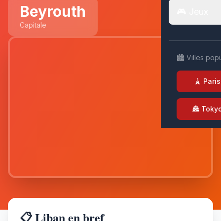
Beyrouth
🎮 Jeux
Capitale
🏙️ Villes pop
🗼 Paris
🏯 Toky
📋 Liban en bref