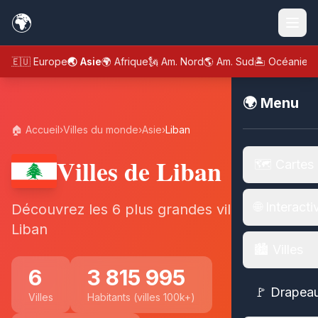
🌍
🇪🇺 Europe
🌏 Asie
🌍 Afrique
🗽 Am. Nord
🌎 Am. Sud
🏝️ Océanie
🌍 Menu
🏠 Accueil
›
Villes du monde
›
Asie
›
Liban
Villes de Liban
🗺️ Cartes
🌐 Interacti
Découvrez les 6 plus grandes villes de
Liban
🏙️ Villes
6
3 815 995
🚩 Drapea
Villes
Habitants (villes 100k+)