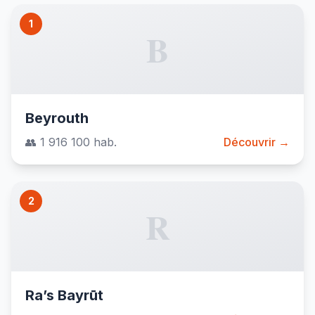
1
B
Beyrouth
👥 1 916 100 hab.
Découvrir →
2
R
Ra’s Bayrūt