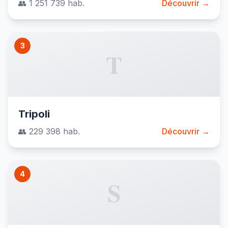
👥 1 251 739 hab.
Découvrir →
3
T
Tripoli
👥 229 398 hab.
Découvrir →
4
S