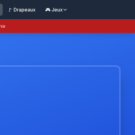
🚩 Drapeaux
🎮 Jeux
nie