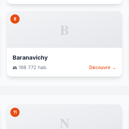
8
B
Baranavichy
👥 168 772 hab.
Découvrir →
11
N