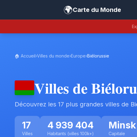
🌍
Carte du Monde
Ex
🏠 Accueil
›
Villes du monde
›
Europe
›
Biélorussie
Villes de Biéloru
Découvrez les 17 plus grandes villes de Bi
17
4 939 404
Minsk
Villes
Habitants (villes 100k+)
Capitale