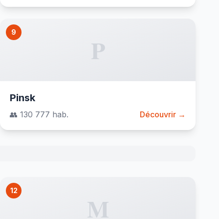
9
P
Pinsk
👥 130 777 hab.
Découvrir →
12
M