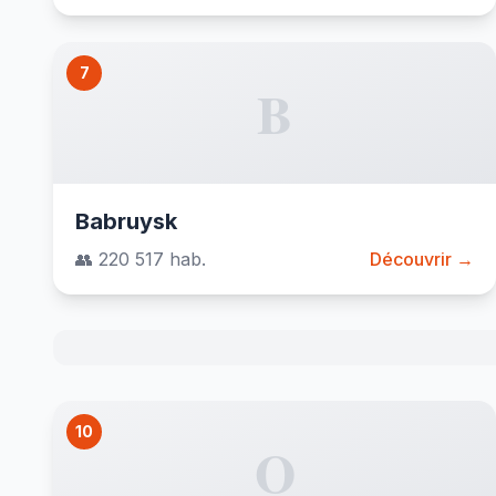
7
B
Babruysk
👥 220 517 hab.
Découvrir →
10
O