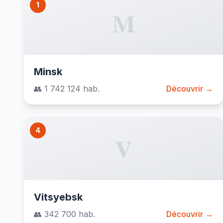
1
M
Minsk
👥 1 742 124 hab.
Découvrir →
4
V
Vitsyebsk
👥 342 700 hab.
Découvrir →