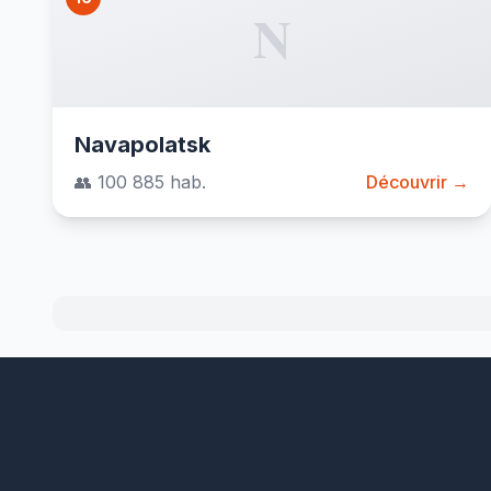
N
Navapolatsk
👥 100 885 hab.
Découvrir →