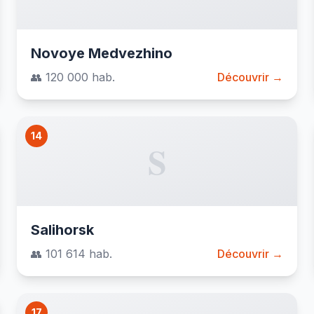
Novoye Medvezhino
👥 120 000 hab.
Découvrir →
14
S
Salihorsk
👥 101 614 hab.
Découvrir →
17