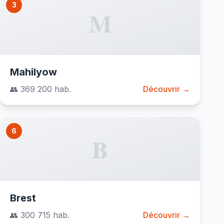
3
M
Mahilyow
👥 369 200 hab.
Découvrir →
6
B
Brest
👥 300 715 hab.
Découvrir →