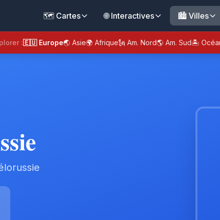
🗺️ Cartes
🌐 Interactives
🏙️ Villes
plorer :
🇪🇺 Europe
🌏 Asie
🌍 Afrique
🗽 Am. Nord
🌎 Am. Sud
🏝️ Océa
ssie
élorussie