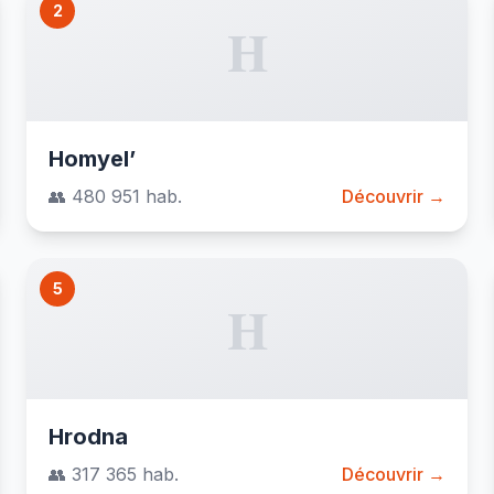
2
H
Homyel’
👥 480 951 hab.
Découvrir →
5
H
Hrodna
👥 317 365 hab.
Découvrir →