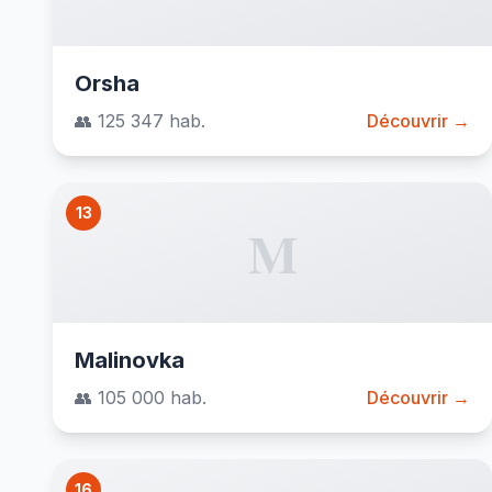
Orsha
👥 125 347 hab.
Découvrir →
13
M
Malinovka
👥 105 000 hab.
Découvrir →
16