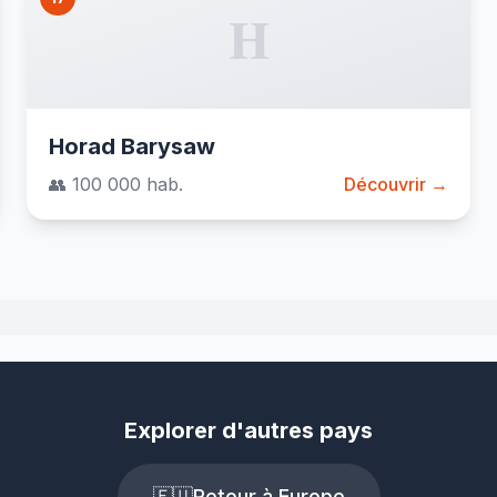
H
Horad Barysaw
👥 100 000 hab.
Découvrir →
Explorer d'autres pays
🇪🇺
Retour à Europe