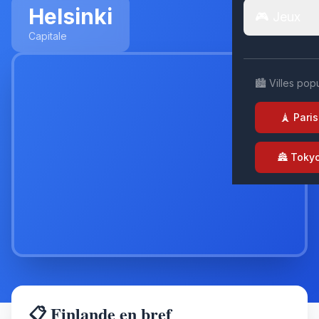
Helsinki
🎮 Jeux
Capitale
🏙️ Villes pop
🗼 Paris
🏯 Toky
📋 Finlande en bref