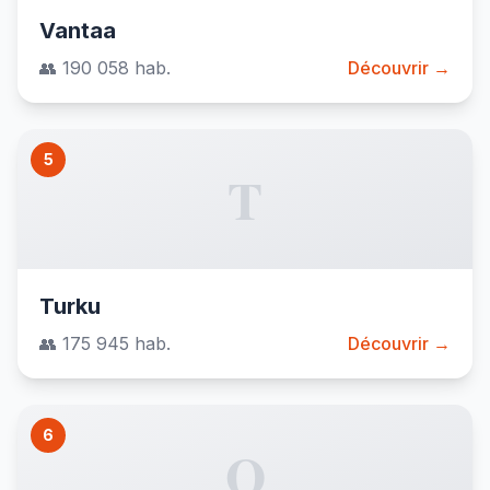
Vantaa
👥 190 058 hab.
Découvrir →
5
T
Turku
👥 175 945 hab.
Découvrir →
6
O