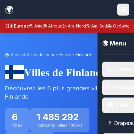
🌍
🇪🇺 Europe
🌏 Asie
🌍 Afrique
🗽 Am. Nord
🌎 Am. Sud
🏝️ Océanie
🌍 Menu
🏠 Accueil
›
Villes du monde
›
Europe
›
Finlande
Villes de Finlande
🗺️ Cartes
🌐 Interacti
Découvrez les 6 plus grandes villes de
Finlande
🏙️ Villes
6
1 485 292
🚩 Drapea
Villes
Habitants (villes 100k+)