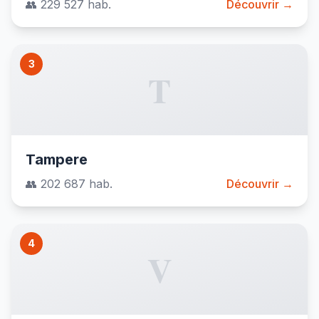
👥 229 527 hab.
Découvrir →
3
T
Tampere
👥 202 687 hab.
Découvrir →
4
V