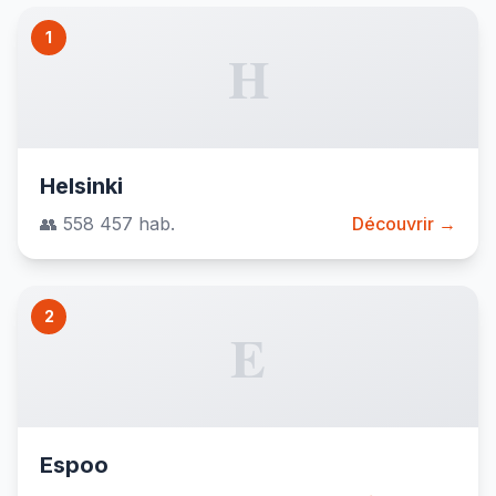
1
H
Helsinki
👥 558 457 hab.
Découvrir →
2
E
Espoo