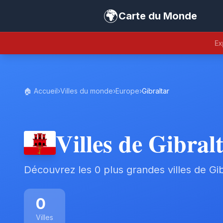
🌍
Carte du Monde
Ex
🏠 Accueil
›
Villes du monde
›
Europe
›
Gibraltar
Villes de Gibral
Découvrez les 0 plus grandes villes de Gib
0
Villes