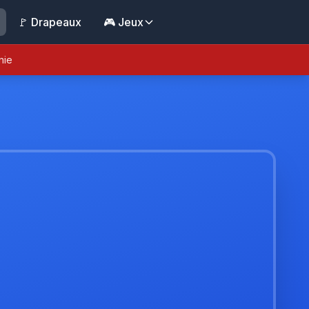
🚩 Drapeaux
🎮 Jeux
nie