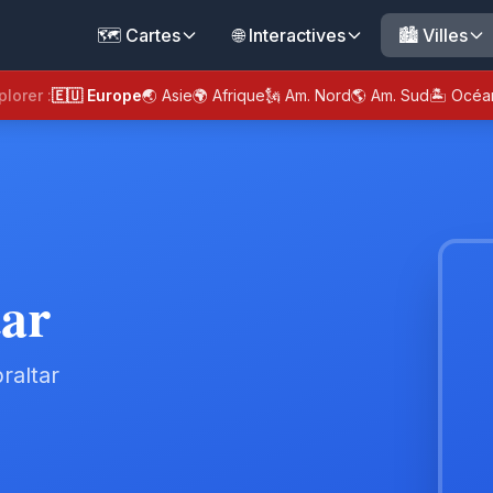
🗺️ Cartes
🌐 Interactives
🏙️ Villes
plorer :
🇪🇺 Europe
🌏 Asie
🌍 Afrique
🗽 Am. Nord
🌎 Am. Sud
🏝️ Océa
tar
raltar