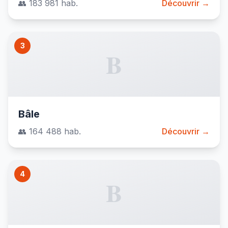
👥 183 981 hab.
Découvrir →
3
B
Bâle
👥 164 488 hab.
Découvrir →
4
B