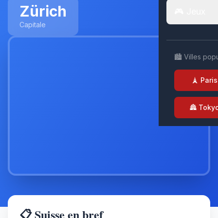
Zürich
🎮 Jeux
Capitale
🏙️ Villes pop
🗼 Paris
🏯 Toky
📋 Suisse en bref