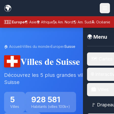
🌍
🇪🇺 Europe
🌏 Asie
🌍 Afrique
🗽 Am. Nord
🌎 Am. Sud
🏝️ Océanie
🌍 Menu
🏠 Accueil
›
Villes du monde
›
Europe
›
Suisse
Villes de Suisse
🗺️ Cartes
🌐 Interacti
Découvrez les 5 plus grandes villes de
Suisse
🏙️ Villes
5
928 581
🚩 Drapea
Villes
Habitants (villes 100k+)