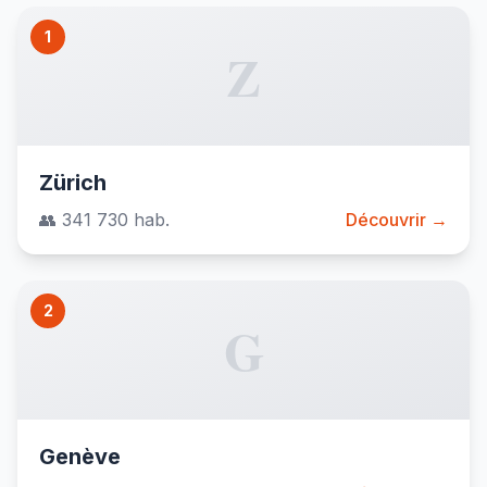
1
Z
Zürich
👥 341 730 hab.
Découvrir →
2
G
Genève