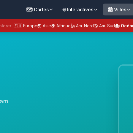
🗺️ Cartes
🌐 Interactives
🏙️ Villes
plorer :
🇪🇺 Europe
🌏 Asie
🌍 Afrique
🗽 Am. Nord
🌎 Am. Sud
🏝️ Océa
uam