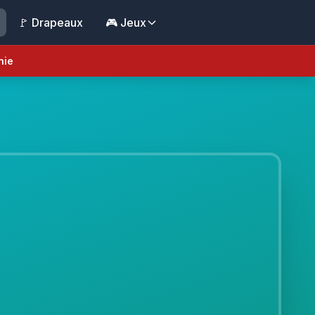
🚩 Drapeaux
🎮 Jeux
nie