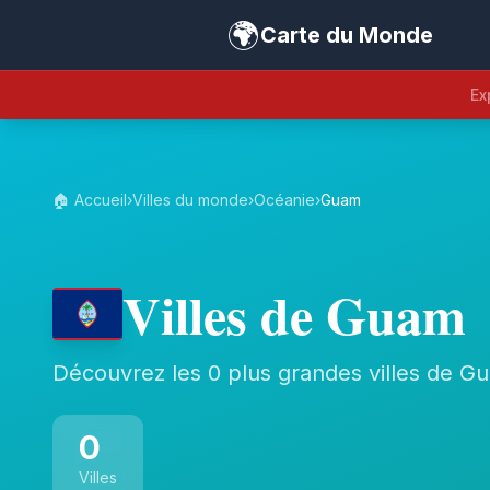
🌍
Carte du Monde
Ex
🏠 Accueil
›
Villes du monde
›
Océanie
›
Guam
Villes de Guam
Découvrez les 0 plus grandes villes de G
0
Villes