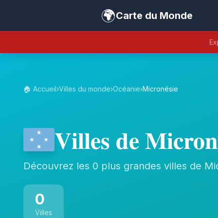
🌍
Carte du Monde
Ex
🏠 Accueil
›
Villes du monde
›
Océanie
›
Micronésie
Villes de Micron
Découvrez les 0 plus grandes villes de Mi
0
Villes