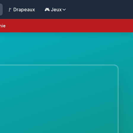
🚩 Drapeaux
🎮 Jeux
nie