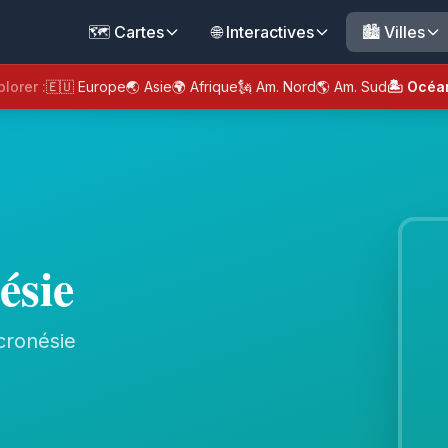
🗺️ Cartes
🌐 Interactives
🏙️ Villes
plorer :
🇪🇺 Europe
🌏 Asie
🌍 Afrique
🗽 Am. Nord
🌎 Am. Sud
🏝️ Océa
ésie
cronésie