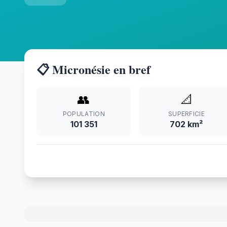
📋 Micronésie en bref
👥
📐
POPULATION
SUPERFICIE
101 351
702 km²