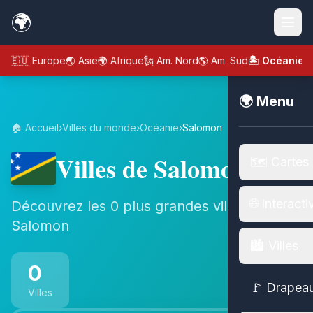
🌍
🇪🇺 Europe
🌏 Asie
🌍 Afrique
🗽 Am. Nord
🌎 Am. Sud
🏝️ Océanie
🌍 Menu
🏠 Accueil
›
Villes du monde
›
Océanie
›
Salomon
Villes de Salomon
🗺️ Cartes
🌐 Interacti
Découvrez les 0 plus grandes villes de
Salomon
🏙️ Villes
0
🚩 Drapea
Villes