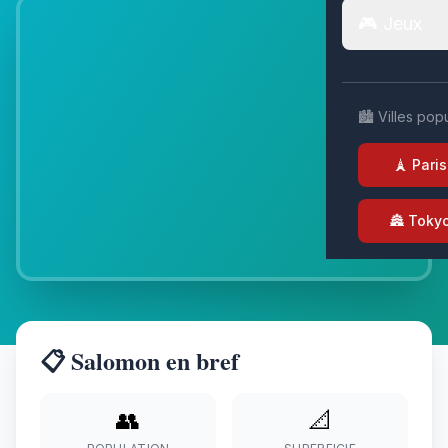
🎮 Jeux
🏙️ Villes pop
🗼 Paris
🏯 Toky
📋 Salomon en bref
👥
📐