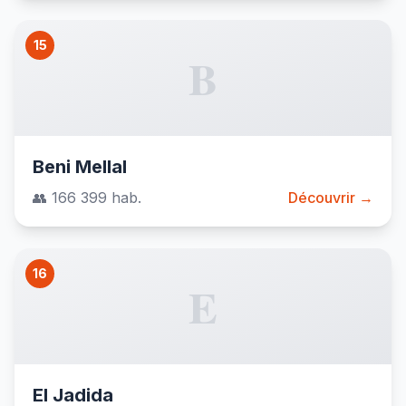
15
B
Beni Mellal
👥 166 399 hab.
Découvrir →
16
E
El Jadida