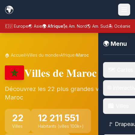
🌍
🇪🇺 Europe
🌏 Asie
🌍 Afrique
🗽 Am. Nord
🌎 Am. Sud
🏝️ Océanie
🌍 Menu
🏠 Accueil
›
Villes du monde
›
Afrique
›
Maroc
Villes de Maroc
🗺️ Cartes
🌐 Interacti
Découvrez les 22 plus grandes villes de
Maroc
🏙️ Villes
22
12 211 551
🚩 Drapea
Villes
Habitants (villes 100k+)