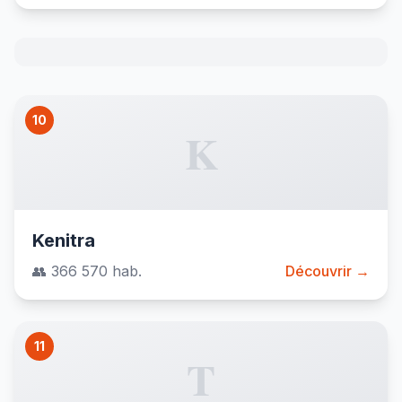
10
K
Kenitra
👥 366 570 hab.
Découvrir →
11
T