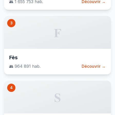
👥 1 655 753 hab.
Découvrir →
3
F
Fès
👥 964 891 hab.
Découvrir →
4
S