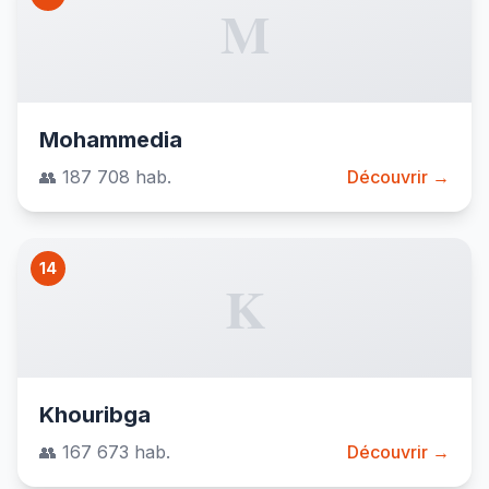
M
Mohammedia
👥 187 708 hab.
Découvrir →
14
K
Khouribga
👥 167 673 hab.
Découvrir →