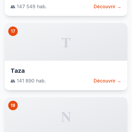
👥 147 549 hab.
Découvrir →
17
T
Taza
👥 141 890 hab.
Découvrir →
18
N