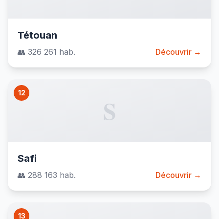
Tétouan
👥 326 261 hab.
Découvrir →
12
S
Safi
👥 288 163 hab.
Découvrir →
13