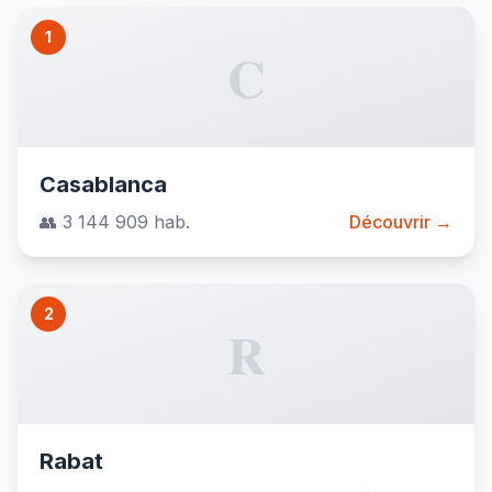
1
C
Casablanca
👥 3 144 909 hab.
Découvrir →
2
R
Rabat