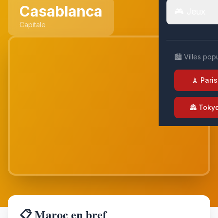
Casablanca
🎮 Jeux
Capitale
🏙️ Villes pop
🗼 Paris
🏯 Toky
📋 Maroc en bref