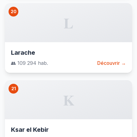
20
L
Larache
👥 109 294 hab.
Découvrir →
21
K
Ksar el Kebir