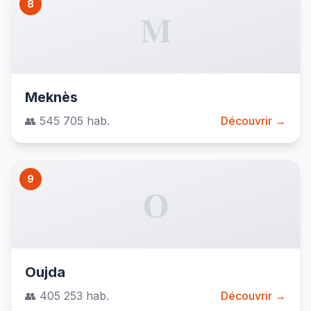
8
M
Meknès
👥 545 705 hab.
Découvrir →
9
O
Oujda
👥 405 253 hab.
Découvrir →