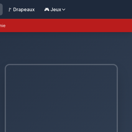
🚩 Drapeaux
🎮 Jeux
nie