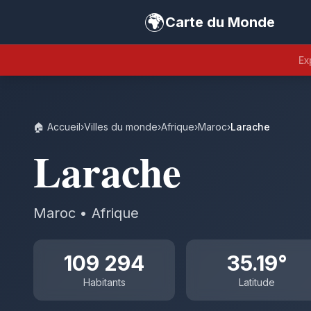
🌍
Carte du Monde
Ex
🏠 Accueil
›
Villes du monde
›
Afrique
›
Maroc
›
Larache
Larache
Maroc • Afrique
109 294
35.19°
Habitants
Latitude