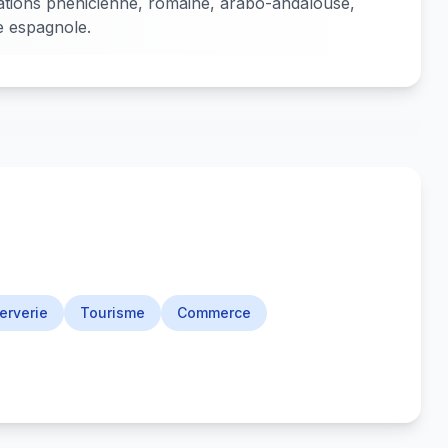
isations phénicienne, romaine, arabo-andalouse,
e espagnole.
erverie
Tourisme
Commerce