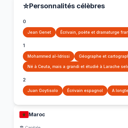
⭐
Personnalités célèbres
0
Jean Genet
Écrivain, poète et dramaturge fra
1
Mohammed al-Idrissi
Géographe et cartograph
Né à Ceuta, mais a grandi et étudié à Larache sel
2
Juan Goytisolo
Écrivain espagnol
A longte
Maroc
🏛️
Capitale