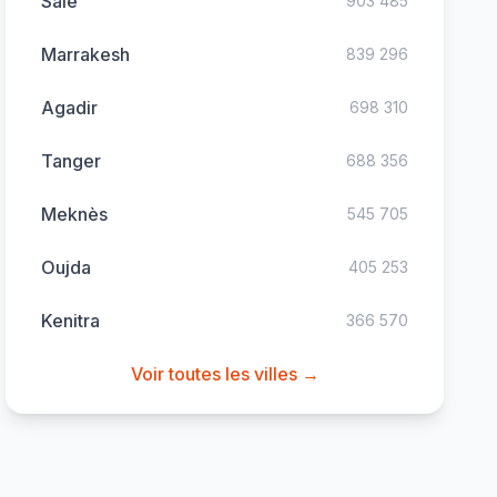
Sale
903 485
Marrakesh
839 296
Agadir
698 310
Tanger
688 356
Meknès
545 705
Oujda
405 253
Kenitra
366 570
Voir toutes les villes →