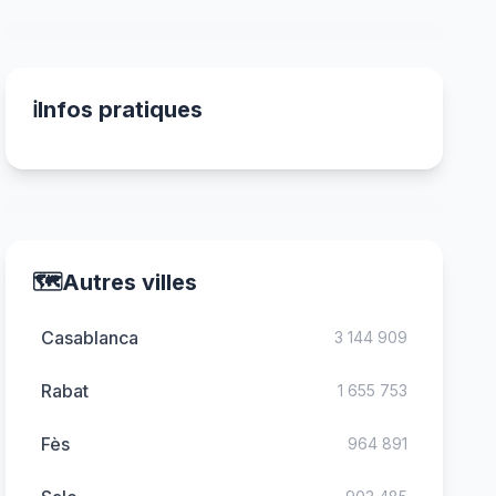
ℹ️
Infos pratiques
🗺️
Autres villes
Casablanca
3 144 909
Rabat
1 655 753
Fès
964 891