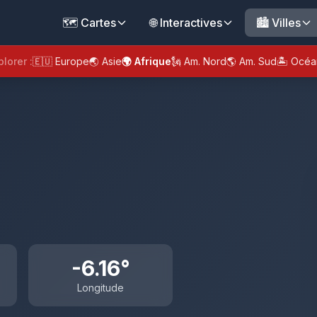
🗺️ Cartes
🌐 Interactives
🏙️ Villes
plorer :
🇪🇺 Europe
🌏 Asie
🌍 Afrique
🗽 Am. Nord
🌎 Am. Sud
🏝️ Océa
-6.16°
Longitude