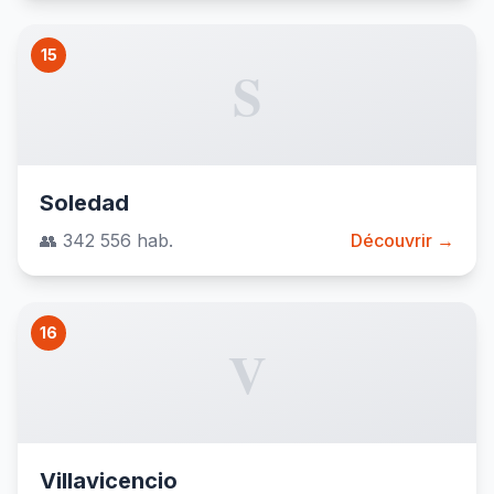
15
S
Soledad
👥 342 556 hab.
Découvrir →
16
V
Villavicencio