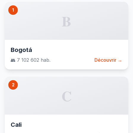
1
B
Bogotá
👥 7 102 602 hab.
Découvrir →
2
C
Cali