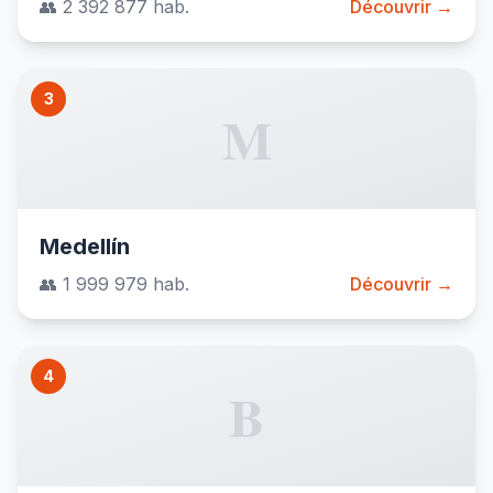
👥 2 392 877 hab.
Découvrir →
3
M
Medellín
👥 1 999 979 hab.
Découvrir →
4
B