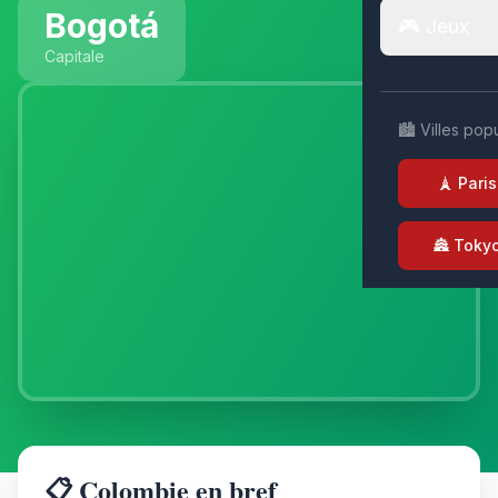
Bogotá
🎮 Jeux
Capitale
🏙️ Villes pop
🗼 Paris
🏯 Toky
📋 Colombie en bref