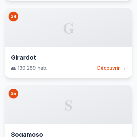
34
G
Girardot
👥 130 289 hab.
Découvrir →
35
S
Sogamoso