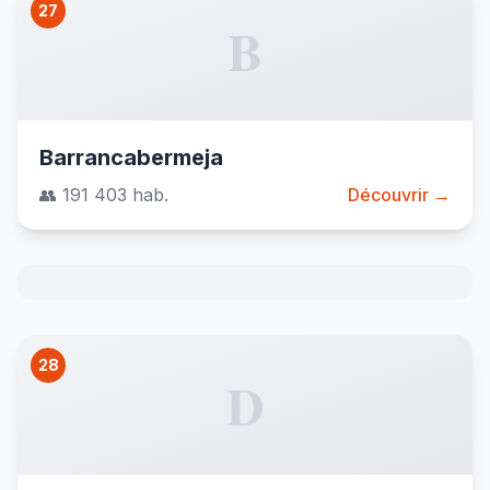
27
B
Barrancabermeja
👥 191 403 hab.
Découvrir →
28
D