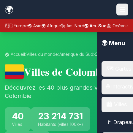
🌍
🇪🇺 Europe
🌏 Asie
🌍 Afrique
🗽 Am. Nord
🌎 Am. Sud
🏝️ Océanie
🌍 Menu
🏠 Accueil
›
Villes du monde
›
Amérique du Sud
›
Colombie
Villes de Colombie
🗺️ Cartes
🌐 Interacti
Découvrez les 40 plus grandes villes de
Colombie
🏙️ Villes
40
23 214 731
🚩 Drapea
Villes
Habitants (villes 100k+)