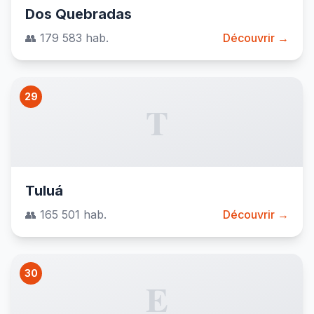
Dos Quebradas
👥 179 583 hab.
Découvrir →
29
T
Tuluá
👥 165 501 hab.
Découvrir →
30
E