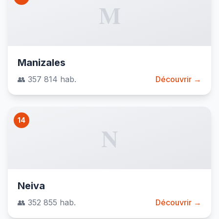
M
Manizales
👥 357 814 hab.
Découvrir →
14
N
Neiva
👥 352 855 hab.
Découvrir →