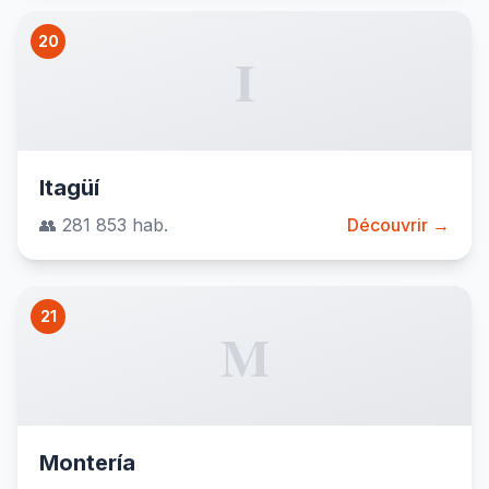
20
I
Itagüí
👥 281 853 hab.
Découvrir →
21
M
Montería