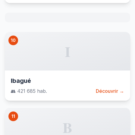
10
I
Ibagué
👥 421 685 hab.
Découvrir →
11
B