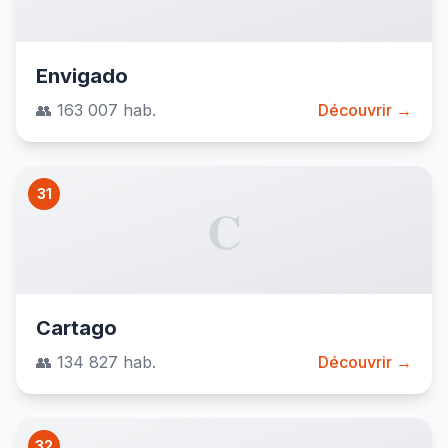
Envigado
👥 163 007 hab.
Découvrir →
31
C
Cartago
👥 134 827 hab.
Découvrir →
32