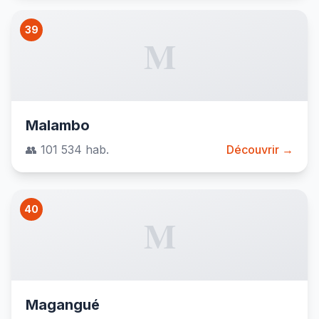
39
M
Malambo
👥 101 534 hab.
Découvrir →
40
M
Magangué