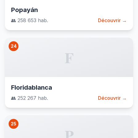
Popayán
👥 258 653 hab.
Découvrir →
24
F
Floridablanca
👥 252 267 hab.
Découvrir →
25
P