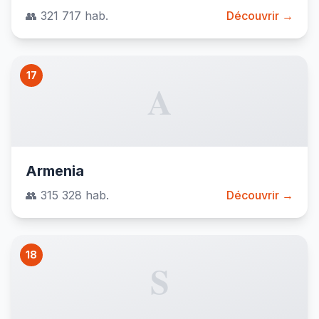
👥 321 717 hab.
Découvrir →
17
A
Armenia
👥 315 328 hab.
Découvrir →
18
S