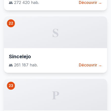
👥 272 420 hab.
Découvrir →
22
S
Sincelejo
👥 261 187 hab.
Découvrir →
23
P