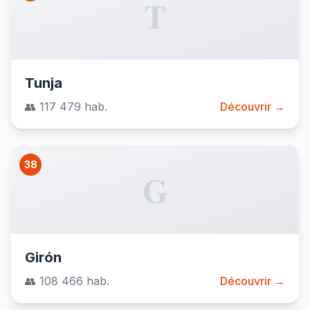
T
Tunja
👥 117 479 hab.
Découvrir →
38
G
Girón
👥 108 466 hab.
Découvrir →