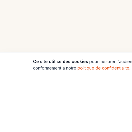
Ce site utilise des cookies
pour mesurer l'audienc
conformement a notre
politique de confidentialite
.
197
Pays
🌍
Carte du Monde