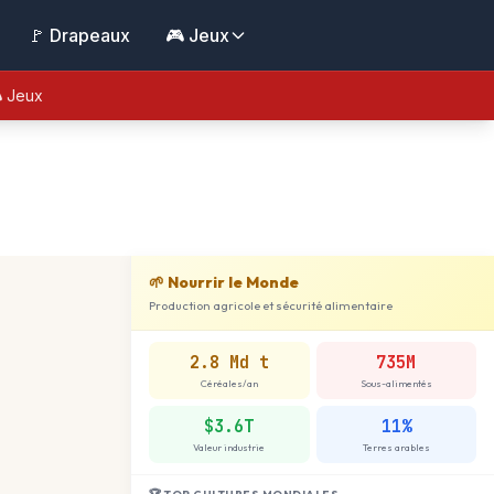
🚩 Drapeaux
🎮 Jeux
 Jeux
🌱 Nourrir le Monde
Production agricole et sécurité alimentaire
2.8 Md t
735M
Céréales/an
Sous-alimentés
$3.6T
11%
Valeur industrie
Terres arables