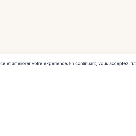
e et ameliorer votre experience. En continuant, vous acceptez l'uti
4000+
6
Villes
Continents
CARTES
CONTINENTS
Carte du Monde
Europe