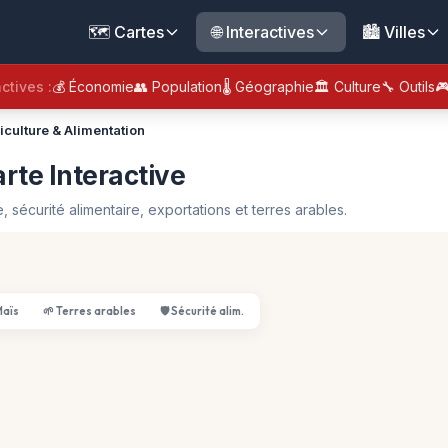
🗺️ Cartes
🌐 Interactives
🏙️ Villes
ctives :
💰 Économie
👥 Population
🌡️ Géographie
🏛️ Culture
🔧 Outils

iculture & Alimentation
rte Interactive
, sécurité alimentaire, exportations et terres arables.
Maïs
🌱 Terres arables
🛡️ Sécurité alim.