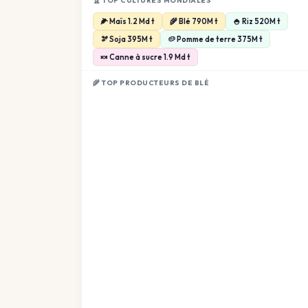
🏆 TOP CULTURES MONDIALES
🌽 Maïs 1.2 Md t
🌾 Blé 790M t
🍚 Riz 520M t
🫘 Soja 395M t
🥔 Pomme de terre 375M t
🍬 Canne à sucre 1.9 Md t
🌾 TOP PRODUCTEURS DE BLÉ