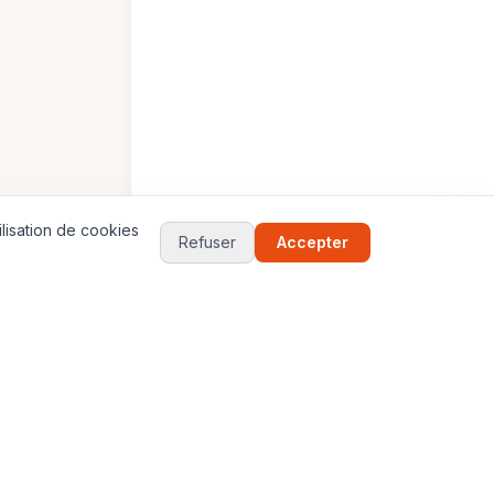
lisation de cookies
Refuser
Accepter
17
Jeux
VILLES
JEUX
Paris
Globe 3D