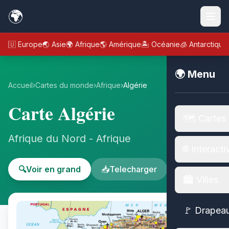
🌍
🇪🇺 Europe
🌏 Asie
🌍 Afrique
🌎 Amérique
🏝️ Océanie
🧊 Antarctique
🌍 Menu
Accueil
›
Cartes du monde
›
Afrique
›
Algérie
Carte Algérie
🗺️ Cartes
Afrique du Nord - Afrique
🌐 Interacti
🔍
Voir en grand
📥
Telecharger
🏙️ Villes
🚩 Drapea