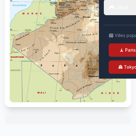
🎮 Jeux
🏙️ Villes pop
🗼 Paris
🏯 Toky