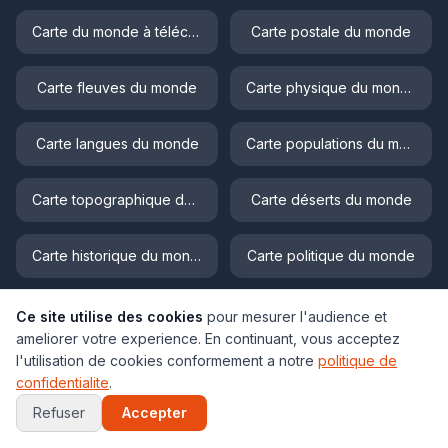
Carte du monde à télécharger
Carte postale du monde
Carte fleuves du monde
Carte physique du monde
Carte langues du monde
Carte populations du monde
Carte topographique du monde
Carte déserts du monde
Carte historique du monde
Carte politique du monde
Carte fuseau horaire
Ce site utilise des cookies
pour mesurer l'audience et
ameliorer votre experience. En continuant, vous acceptez
l'utilisation de cookies conformement a notre
politique de
confidentialite
.
Refuser
Accepter