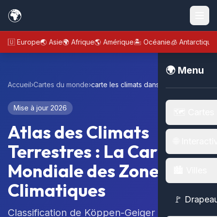
🌍
🇪🇺 Europe
🌏 Asie
🌍 Afrique
🌎 Amérique
🏝️ Océanie
🧊 Antarctique
🌍 Menu
Accueil
›
Cartes du monde
›
carte les climats dans le monde
Mise à jour 2026
🗺️ Cartes
Atlas des Climats
🌐 Interacti
Terrestres : La Carte
Mondiale des Zones
🏙️ Villes
Climatiques
🚩 Drapea
Classification de Köppen-Geiger et