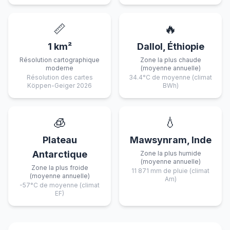
📏
🔥
1 km²
Dallol, Éthiopie
Résolution cartographique
Zone la plus chaude
moderne
(moyenne annuelle)
Résolution des cartes
34.4°C de moyenne (climat
Köppen-Geiger 2026
BWh)
🧊
💧
Plateau
Mawsynram, Inde
Antarctique
Zone la plus humide
(moyenne annuelle)
Zone la plus froide
11 871 mm de pluie (climat
(moyenne annuelle)
Am)
-57°C de moyenne (climat
EF)