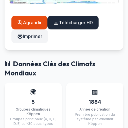
Agrandir
Télécharger HD
Imprimer
📊 Données Clés des Climats
Mondiaux
🌍
📅
5
1884
Groupes climatiques
Année de création
Köppen
Première publication du
Groupes principaux (A, B, C,
système par Wladimir
D, E) et >30 sous-types
Köppen