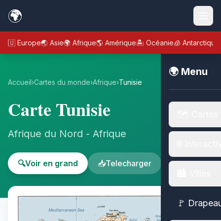
🌍
🇪🇺 Europe
🌏 Asie
🌍 Afrique
🌎 Amérique
🏝️ Océanie
🧊 Antarctique
🌍 Menu
Accueil
›
Cartes du monde
›
Afrique
›
Tunisie
Carte Tunisie
🗺️ Cartes
Afrique du Nord - Afrique
🌐 Interacti
🔍
Voir en grand
📥
Telecharger
🏙️ Villes
🚩 Drapea