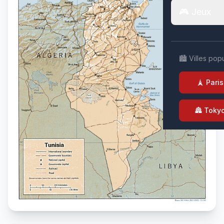
🎮 Jeux
🏙️ Villes pop
🗼 Paris
🏯 Toky