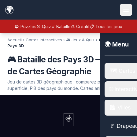
🌍
🧩 Puzzles
🎯 Quiz
⚔️ Bataille
🎨 Créatif
📋 Tous les jeux
Accueil
›
Cartes Interactives
›
🎮 Jeux & Quiz
›
🎮 Bataille des
🌍 Menu
Pays 3D
🎮 Bataille des Pays 3D — Jeu
de Cartes Géographie
🗺️ Cartes
Jeu de cartes 3D géographique : comparez population,
superficie, PIB des pays du monde. Cartes animées en 3D.
🌐 Interacti
🏙️ Villes
🃏
🚩 Drapea