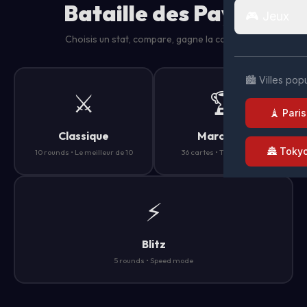
Bataille des Pays
🎮 Jeux
Choisis un stat, compare, gagne la carte !
🏙️ Villes pop
⚔️
🏆
🗼 Paris
Classique
Marathon
🏯 Toky
10 rounds • Le meilleur de 10
36 cartes • Tous les pays
⚡
Blitz
5 rounds • Speed mode