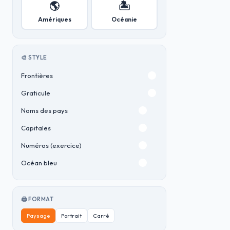
🌎
🏝️
Amériques
Océanie
🎨 STYLE
Frontières
Graticule
Noms des pays
Capitales
Numéros (exercice)
Océan bleu
🖨️ FORMAT
Paysage
Portrait
Carré