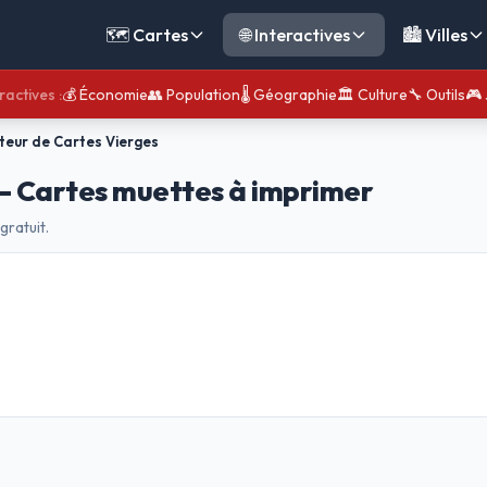
🗺️ Cartes
🌐 Interactives
🏙️ Villes
ractives :
💰 Économie
👥 Population
🌡️ Géographie
🏛️ Culture
🔧 Outils
🎮 
teur de Cartes Vierges
— Cartes muettes à imprimer
ratuit.