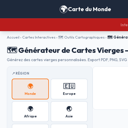
🌍
Carte du Monde
Inte
Accueil
›
Cartes Interactives
›
🗺️ Outils Cartographiques
›
🗺️ Généra
🗺️ Générateur de Cartes Vierges 
Générez des cartes vierges personnalisées. Export PDF, PNG, SVG g
📍 RÉGION
🌍
🇪🇺
Monde
Europe
🌍
🌏
Afrique
Asie