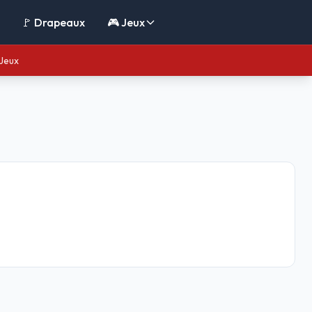
🚩 Drapeaux
🎮 Jeux
Jeux