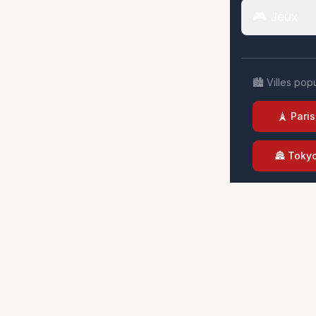
🎮 Jeux
🏙️ Villes pop
🗼 Paris
🏯 Toky