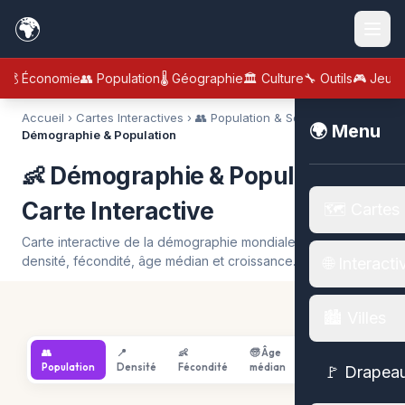
🌍
💰 Économie
👥 Population
🌡️ Géographie
🏛️ Culture
🔧 Outils
🎮 Jeux
Accueil
›
Cartes Interactives
›
👥 Population & Société
›
👶
🌍 Menu
Démographie & Population
👶 Démographie & Population —
Carte Interactive
🗺️ Cartes
Carte interactive de la démographie mondiale. Population,
densité, fécondité, âge médian et croissance.
🌐 Interacti
🏙️ Villes
👥
📍
👶
🧓 Âge
📈
Population
Densité
Fécondité
médian
Croissance
🚩 Drapea