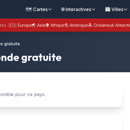
🗺️ Cartes
🌐 Interactives
🏙️ Villes
tes :
🇪🇺 Europe
🌏 Asie
🌍 Afrique
🌎 Amérique
🏝️ Océanie
🧊 Antarct
e gratuite
nde gratuite
onible pour ce pays.