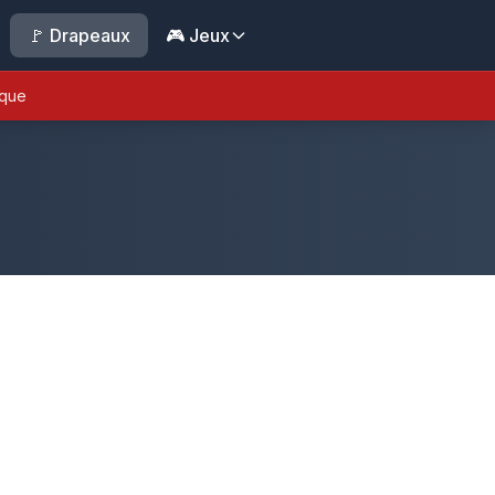
🚩 Drapeaux
🎮 Jeux
ique