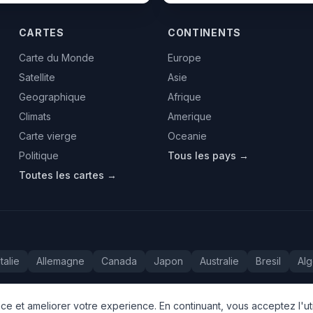
CARTES
CONTINENTS
Carte du Monde
Europe
Satellite
Asie
Geographique
Afrique
Climats
Amerique
Carte vierge
Oceanie
Politique
Tous les pays →
Toutes les cartes →
Italie
Allemagne
Canada
Japon
Australie
Bresil
Alg
e et ameliorer votre experience. En continuant, vous acceptez l'uti