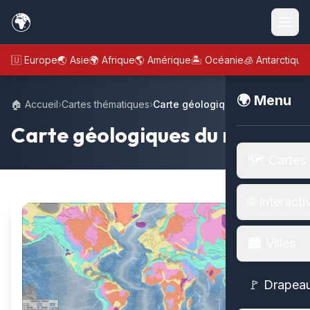
🌍
🇪🇺 Europe
🌏 Asie
🌍 Afrique
🌎 Amérique
🏝️ Océanie
🧊 Antarctique
🌍 Menu
🏠 Accueil
›
Cartes thématiques
›
Carte géologiques du monde
Carte géologiques du monde
🗺️ Cartes
🌐 Interacti
🏙️ Villes
🚩 Drapea