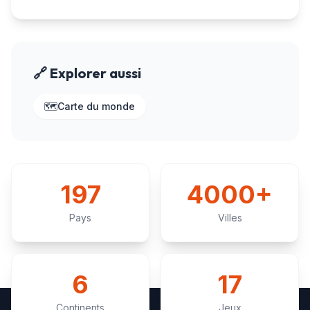
🔗 Explorer aussi
🗺️
Carte du monde
197
4000+
Pays
Villes
6
17
Continents
Jeux