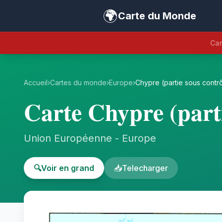
🌍
Carte du Monde
Car
Accueil
›
Cartes du monde
›
Europe
›
Chypre (partie sous contr
Carte Chypre (part
Union Européenne - Europe
🔍
Voir en grand
📥
Telecharger