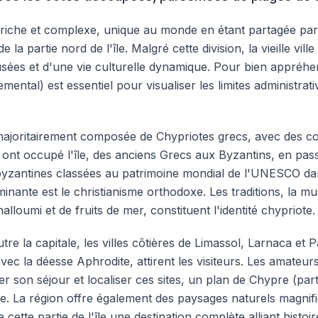
ne riche et complexe, unique au monde en étant partagée par
a partie nord de l'île. Malgré cette division, la vieille vi
musées et d'une vie culturelle dynamique. Pour bien appréhe
ntal) est essentiel pour visualiser les limites administrati
majoritairement composée de Chypriotes grecs, avec des co
 ont occupé l'île, des anciens Grecs aux Byzantins, en pass
ses byzantines classées au patrimoine mondial de l'UNESCO d
édominante est le christianisme orthodoxe. Les traditions, la
lloumi et de fruits de mer, constituent l'identité chypriote.
tre la capitale, les villes côtières de Limassol, Larnaca et
c la déesse Aphrodite, attirent les visiteurs. Les amateurs
r son séjour et localiser ces sites, un plan de Chypre (par
utile. La région offre également des paysages naturels magn
ette partie de l'île une destination complète alliant histoir