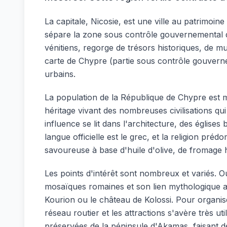
La capitale, Nicosie, est une ville au patrimoi
sépare la zone sous contrôle gouvernemental de l
vénitiens, regorge de trésors historiques, de 
carte de Chypre (partie sous contrôle gouverneme
urbains.
La population de la République de Chypre est 
héritage vivant des nombreuses civilisations qui
influence se lit dans l'architecture, des égli
langue officielle est le grec, et la religion pr
savoureuse à base d'huile d'olive, de fromage ha
Les points d'intérêt sont nombreux et variés. Ou
mosaïques romaines et son lien mythologique ave
Kourion ou le château de Kolossi. Pour organise
réseau routier et les attractions s'avère très 
préservées de la péninsule d'Akamas, faisant de c