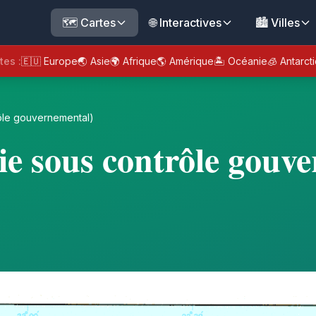
🗺️ Cartes
🌐 Interactives
🏙️ Villes
tes :
🇪🇺 Europe
🌏 Asie
🌍 Afrique
🌎 Amérique
🏝️ Océanie
🧊 Antarct
ôle gouvernemental)
ie sous contrôle gouv