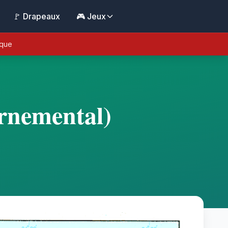
🚩 Drapeaux
🎮 Jeux
ique
ernemental)