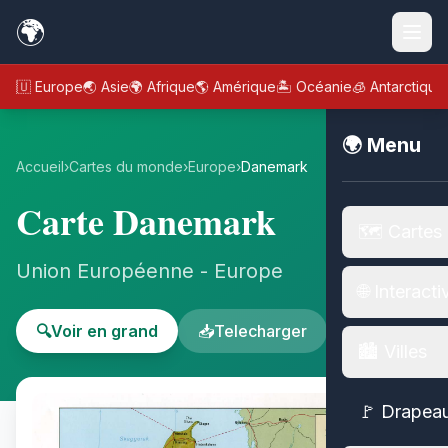
🌍
🇪🇺 Europe
🌏 Asie
🌍 Afrique
🌎 Amérique
🏝️ Océanie
🧊 Antarctique
🌍 Menu
Accueil
›
Cartes du monde
›
Europe
›
Danemark
Carte Danemark
🗺️ Cartes
Union Européenne - Europe
🌐 Interacti
🔍
Voir en grand
📥
Telecharger
🏙️ Villes
🚩 Drapea