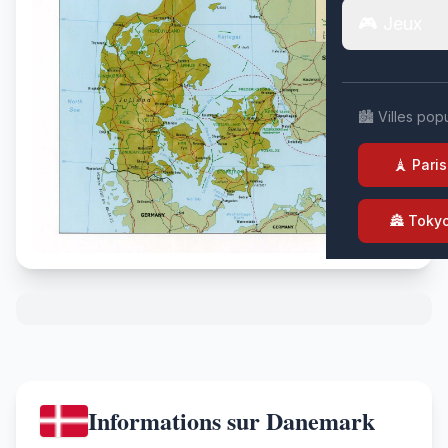
🎮 Jeux
🏙️ Villes pop
🗼 Paris
🏯 Toky
Informations sur Danemark