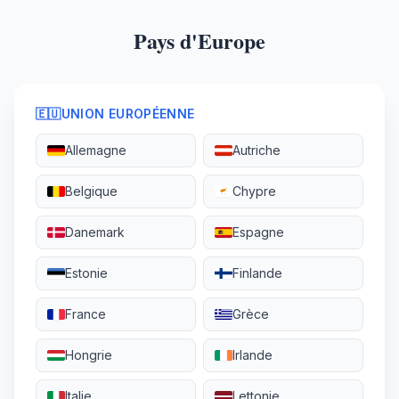
Pays d'Europe
🇪🇺
UNION EUROPÉENNE
Allemagne
Autriche
Belgique
Chypre
Danemark
Espagne
Estonie
Finlande
France
Grèce
Hongrie
Irlande
Italie
Lettonie