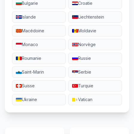
Bulgarie
Croatie
Islande
Liechtenstein
Macédoine
Moldavie
Monaco
Norvège
Roumanie
Russie
Saint-Marin
Serbie
Suisse
Turquie
Ukraine
Vatican