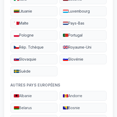
Lituanie
Luxembourg
Malte
Pays-Bas
Pologne
Portugal
Rép. Tchèque
Royaume-Uni
Slovaquie
Slovénie
Suède
AUTRES PAYS EUROPÉENS
Albanie
Andorre
Belarus
Bosnie