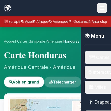
🌍
🇪🇺 Europe
🌏 Asie
🌍 Afrique
🌎 Amérique
🏝️ Océanie
🧊 Antarctique
🌍 Menu
Accueil
›
Cartes du monde
›
Amérique
›
Honduras
Carte Honduras
🗺️ Cartes
Amérique Centrale - Amérique
🌐 Interacti
🔍
Voir en grand
📥
Telecharger
🏙️ Villes
🚩 Drapea