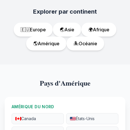
Explorer par continent
🇪🇺
Europe
🌏
Asie
🌍
Afrique
🌎
Amérique
🏝️
Océanie
Pays d'Amérique
AMÉRIQUE DU NORD
Canada
États-Unis