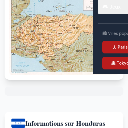
🎮 Jeux
🏙️ Villes pop
🗼 Paris
🏯 Toky
Informations sur Honduras