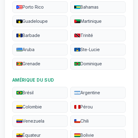
Porto Rico
Bahamas
Guadeloupe
Martinique
Barbade
Trinité
Aruba
Ste-Lucie
Grenade
Dominique
AMÉRIQUE DU SUD
Brésil
Argentine
Colombie
Pérou
Venezuela
Chili
Équateur
Bolivie