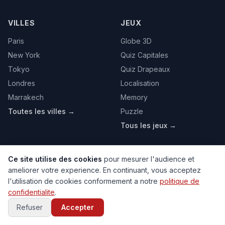
VILLES
JEUX
Paris
Globe 3D
New York
Quiz Capitales
Tokyo
Quiz Drapeaux
Londres
Localisation
Marrakech
Memory
Toutes les villes →
Puzzle
Tous les jeux →
Ce site utilise des cookies
pour mesurer l'audience et
PAYS POPULAIRES
ameliorer votre experience. En continuant, vous acceptez
l'utilisation de cookies conformement a notre
politique de
France
Etats-Unis
Maroc
Espagne
Portugal
confidentialite
.
Italie
Allemagne
Canada
Japon
Australie
Refuser
Accepter
Bresil
Algerie
Tunisie
Belgique
Drapeaux