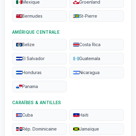
Mexique
Groenland
Bermudes
St-Pierre
AMÉRIQUE CENTRALE
Belize
Costa Rica
El Salvador
Guatemala
Honduras
Nicaragua
Panama
CARAÏBES & ANTILLES
Cuba
Haïti
Rép. Dominicaine
Jamaïque