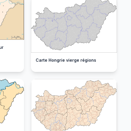
ur
Carte Hongrie vierge régions