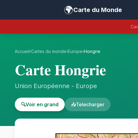
🌍
Carte du Monde
Car
Accueil
›
Cartes du monde
›
Europe
›
Hongrie
Carte Hongrie
Union Européenne - Europe
🔍
Voir en grand
📥
Telecharger