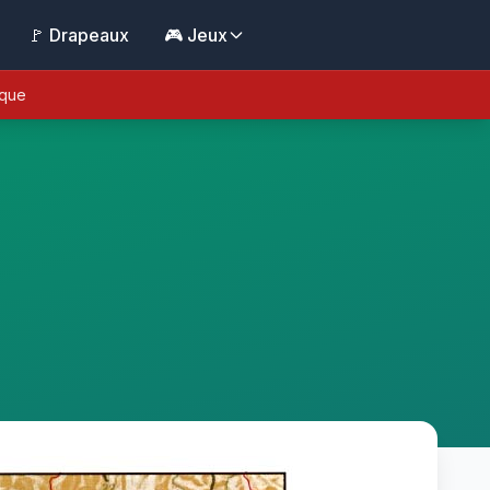
🚩 Drapeaux
🎮 Jeux
ique