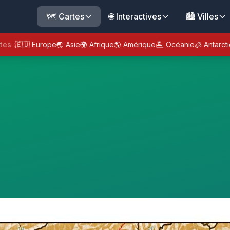
🗺️ Cartes
🌐 Interactives
🏙️ Villes
tes :
🇪🇺 Europe
🌏 Asie
🌍 Afrique
🌎 Amérique
🏝️ Océanie
🧊 Antarct