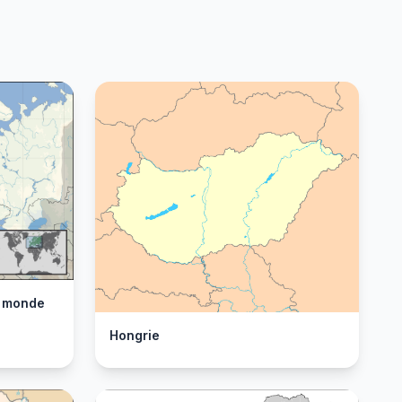
u monde
Hongrie