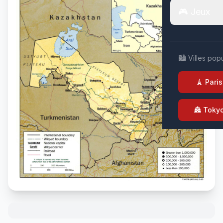
🎮 Jeux
🏙️ Villes pop
🗼 Paris
🏯 Toky