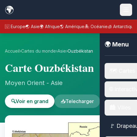
🌍
🇪🇺 Europe
🌏 Asie
🌍 Afrique
🌎 Amérique
🏝️ Océanie
🧊 Antarctique
🌍 Menu
Accueil
›
Cartes du monde
›
Asie
›
Ouzbékistan
Carte Ouzbékistan
🗺️ Cartes
Moyen Orient - Asie
🌐 Interacti
🔍
Voir en grand
📥
Telecharger
🏙️ Villes
🚩 Drapea