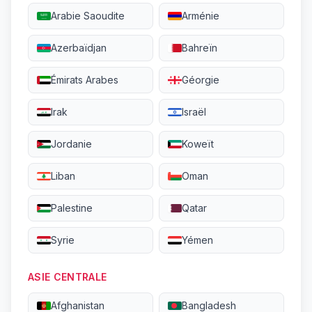
Arabie Saoudite
Arménie
Azerbaïdjan
Bahreïn
Émirats Arabes
Géorgie
Irak
Israël
Jordanie
Koweït
Liban
Oman
Palestine
Qatar
Syrie
Yémen
ASIE CENTRALE
Afghanistan
Bangladesh