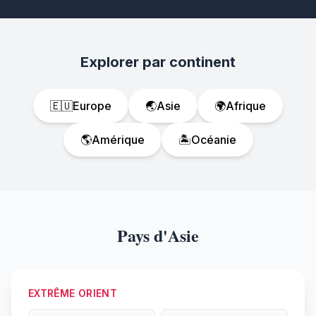
Explorer par continent
🇪🇺
Europe
🌏
Asie
🌍
Afrique
🌎
Amérique
🏝️
Océanie
Pays d'Asie
EXTRÊME ORIENT