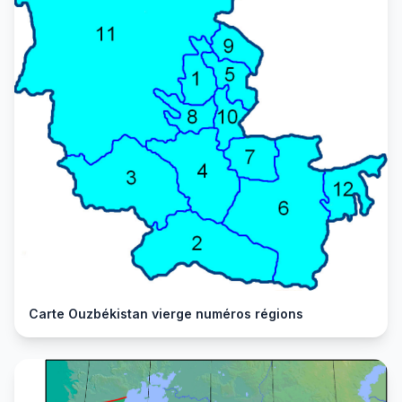
Carte Ouzbékistan vierge numéros régions