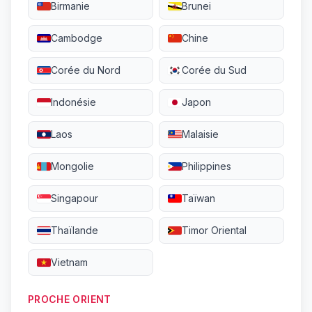
Birmanie
Brunei
Cambodge
Chine
Corée du Nord
Corée du Sud
Indonésie
Japon
Laos
Malaisie
Mongolie
Philippines
Singapour
Taïwan
Thaïlande
Timor Oriental
Vietnam
PROCHE ORIENT