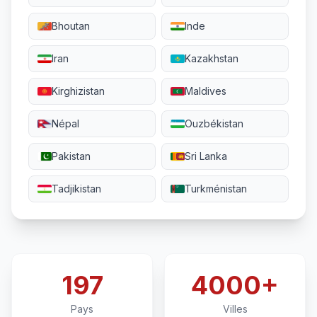
Bhoutan
Inde
Iran
Kazakhstan
Kirghizistan
Maldives
Népal
Ouzbékistan
Pakistan
Sri Lanka
Tadjikistan
Turkménistan
197
4000+
Pays
Villes