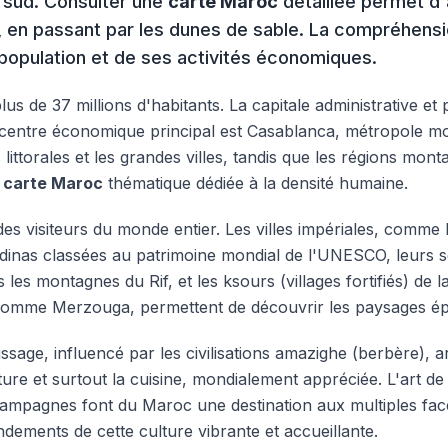
u sud. Consulter une
carte Maroc
détaillée permet d'
, en passant par les dunes de sable. La compréhens
sa population et de ses activités économiques.
de 37 millions d'habitants. La capitale administrative et p
 le centre économique principal est Casablanca, métropole
 littorales et les grandes villes, tandis que les régions mo
e
carte Maroc
thématique dédiée à la densité humaine.
t des visiteurs du monde entier. Les villes impériales, co
inas classées au patrimoine mondial de l'UNESCO, leurs sou
les montagnes du Rif, et les ksours (villages fortifiés) de
, comme Merzouga, permettent de découvrir les paysages é
ssage, influencé par les civilisations amazighe (berbère), ar
rature et surtout la cuisine, mondialement appréciée. L'art de
 campagnes font du Maroc une destination aux multiples face
ndements de cette culture vibrante et accueillante.