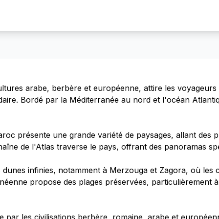
ultures arabe, berbère et européenne, attire les voyageurs 
ndaire. Bordé par la Méditerranée au nord et l'océan Atlant
aroc présente une grande variété de paysages, allant des
aîne de l'Atlas traverse le pays, offrant des panoramas spect
 dunes infinies, notamment à Merzouga et Zagora, où les co
anéenne propose des plages préservées, particulièrement à
par les civilisations berbère, romaine, arabe et européenne