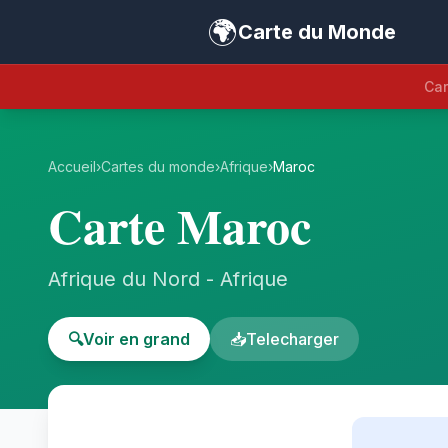
🌍
Carte du Monde
Car
Accueil
›
Cartes du monde
›
Afrique
›
Maroc
Carte Maroc
Afrique du Nord - Afrique
🔍
Voir en grand
📥
Telecharger