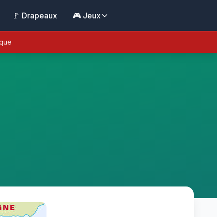
🚩 Drapeaux
🎮 Jeux
ique