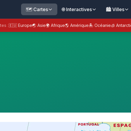
🗺️ Cartes
🌐 Interactives
🏙️ Villes
tes :
🇪🇺 Europe
🌏 Asie
🌍 Afrique
🌎 Amérique
🏝️ Océanie
🧊 Antarct