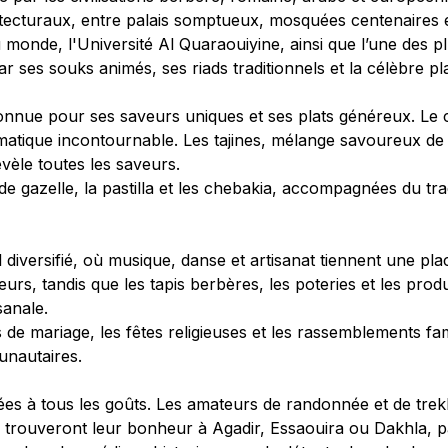
tecturaux, entre palais somptueux, mosquées centenaires et
au monde, l'Université Al Quaraouiyine, ainsi que l’une des
r ses souks animés, ses riads traditionnels et la célèbre pl
onnue pour ses saveurs uniques et ses plats généreux. L
matique incontournable. Les tajines, mélange savoureux de
évèle toutes les saveurs.
de gazelle, la pastilla et les chebakia, accompagnées du tr
diversifié, où musique, danse et artisanat tiennent une pla
teurs, tandis que les tapis berbères, les poteries et les pro
sanale.
de mariage, les fêtes religieuses et les rassemblements fam
unautaires.
tées à tous les goûts. Les amateurs de randonnée et de trekk
s trouveront leur bonheur à Agadir, Essaouira ou Dakhla, pa