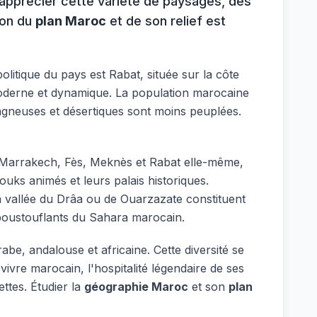
apprécier cette variété de paysages, des
ion du
plan Maroc
et de son relief est
olitique du pays est Rabat, située sur la côte
 moderne et dynamique. La population marocaine
ntagneuses et désertiques sont moins peuplées.
mme Marrakech, Fès, Meknès et Rabat elle-même,
ks animés et leurs palais historiques.
 la vallée du Drâa ou de Ouarzazate constituent
poustouflants du Sahara marocain.
abe, andalouse et africaine. Cette diversité se
 vivre marocain, l'hospitalité légendaire de ses
ttes. Étudier la
géographie Maroc
et son
plan