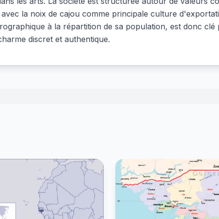
ans les arts. La société est structurée autour de valeurs 
e, avec la noix de cajou comme principale culture d'exporta
ographique à la répartition de sa population, est donc clé 
 charme discret et authentique.