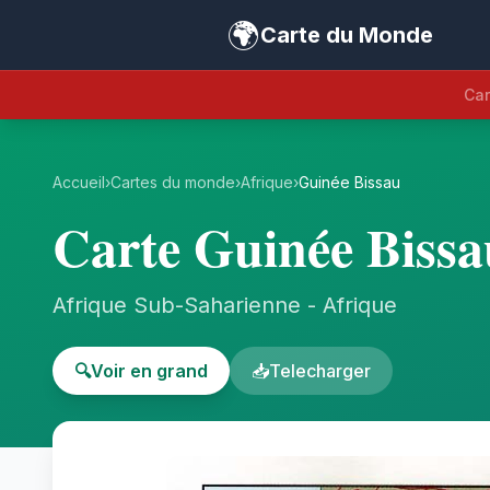
🌍
Carte du Monde
Car
Accueil
›
Cartes du monde
›
Afrique
›
Guinée Bissau
Carte Guinée Bissa
Afrique Sub-Saharienne - Afrique
🔍
Voir en grand
📥
Telecharger