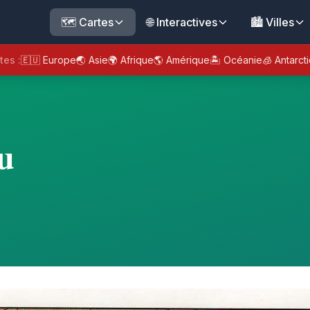
🗺️ Cartes
🌐 Interactives
🏙️ Villes
tes :
🇪🇺 Europe
🌏 Asie
🌍 Afrique
🌎 Amérique
🏝️ Océanie
🧊 Antarct
u