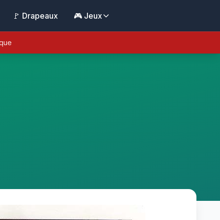
🚩 Drapeaux
🎮 Jeux
ique