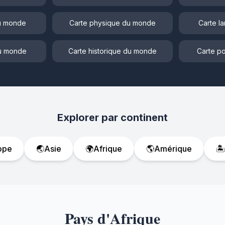
du monde
Carte physique du monde
Carte l
du monde
Carte historique du monde
Carte po
Explorer par continent
ope
🌏
Asie
🌍
Afrique
🌎
Amérique
🏝️
Pays d'Afrique