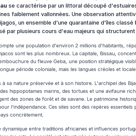
sau
se caractérise par un littoral découpé d'estuai
aines faiblement vallonnées. Une observation attenti
Bijagos, un ensemble d'une quarantaine d'îles class
rsé par plusieurs cours d'eau majeurs qui structurent 
ompte une population d'environ 2 millions d'habitants, ré
njacos sont les plus nombreux. La capitale, Bissau, concentr
l'embouchure du fleuve Geba, une position stratégique visib
a longue période coloniale, mais les langues créoles et locale
s à sa nature préservée et à son histoire. L'archipel des Bi
es hippopotames marins, des tortues et une avifaune riche
gent des zones de forêt et de savane. Le patrimoine histor
pour l'indépendance. Ces sites sont des repères essentiels 
pays concrètement.
dynamique entre traditions africaines et influences portuga