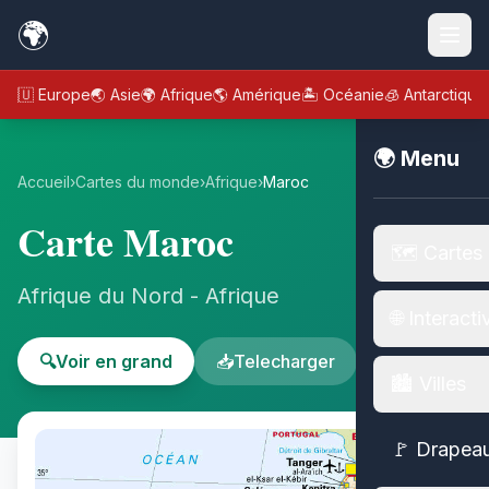
🌍
🇪🇺 Europe
🌏 Asie
🌍 Afrique
🌎 Amérique
🏝️ Océanie
🧊 Antarctique
🌍 Menu
Accueil
›
Cartes du monde
›
Afrique
›
Maroc
Carte Maroc
🗺️ Cartes
Afrique du Nord - Afrique
🌐 Interacti
🔍
Voir en grand
📥
Telecharger
🏙️ Villes
🚩 Drapea