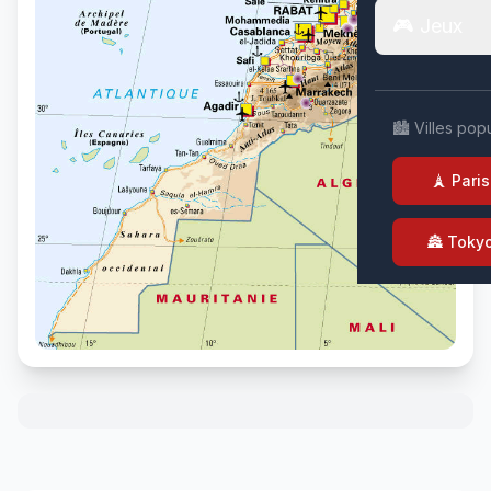
🎮 Jeux
🏙️ Villes pop
🗼 Paris
🏯 Toky