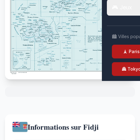
🎮 Jeux
🏙️ Villes pop
🗼 Paris
🏯 Toky
Informations sur Fidji