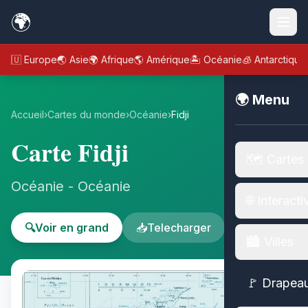
🌍
🇪🇺 Europe
🌏 Asie
🌍 Afrique
🌎 Amérique
🏝️ Océanie
🧊 Antarctique
🌍 Menu
Accueil
›
Cartes du monde
›
Océanie
›
Fidji
Carte Fidji
🗺️ Cartes
Océanie - Océanie
🌐 Interacti
🔍
Voir en grand
📥
Telecharger
🏙️ Villes
🚩 Drapea