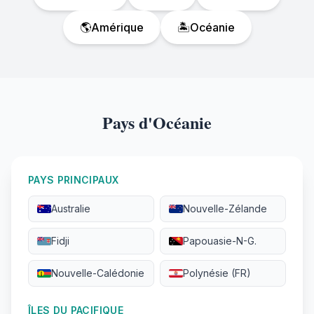
🌎
Amérique
🏝️
Océanie
Pays d'Océanie
PAYS PRINCIPAUX
Australie
Nouvelle-Zélande
Fidji
Papouasie-N-G.
Nouvelle-Calédonie
Polynésie (FR)
ÎLES DU PACIFIQUE