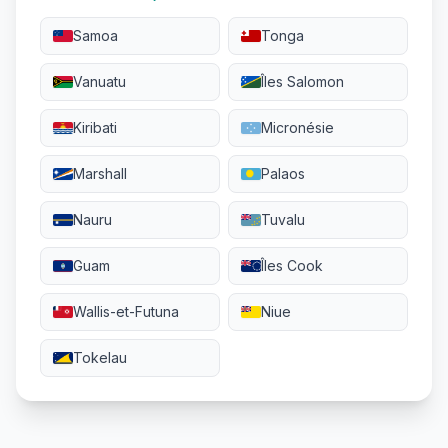
Samoa
Tonga
Vanuatu
Îles Salomon
Kiribati
Micronésie
Marshall
Palaos
Nauru
Tuvalu
Guam
Îles Cook
Wallis-et-Futuna
Niue
Tokelau