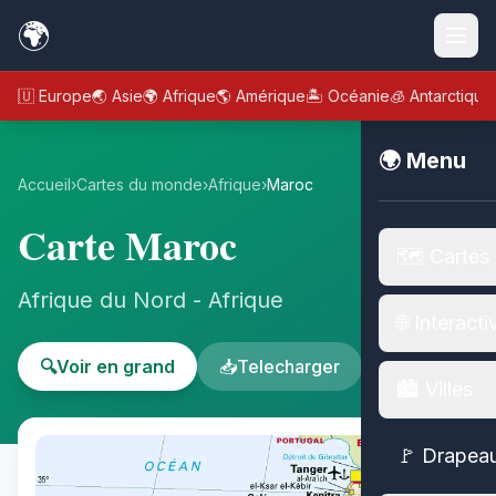
🌍
🇪🇺 Europe
🌏 Asie
🌍 Afrique
🌎 Amérique
🏝️ Océanie
🧊 Antarctique
🌍 Menu
Accueil
›
Cartes du monde
›
Afrique
›
Maroc
Carte Maroc
🗺️ Cartes
Afrique du Nord - Afrique
🌐 Interacti
🔍
Voir en grand
📥
Telecharger
🏙️ Villes
🚩 Drapea