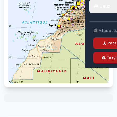
🎮 Jeux
🏙️ Villes pop
🗼 Paris
🏯 Toky